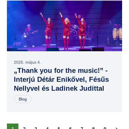
2026. május 4.
„Thank you for the music!” -
Interjú Détár Enikővel, Fésűs
Nellyvel és Ladinek Judittal
Blog
Oldalszámozás