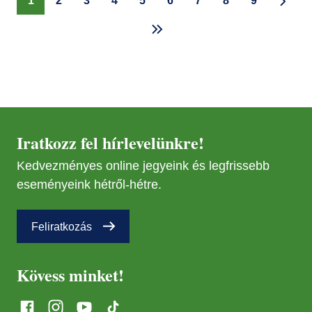
Jelenlegi
1
Oldal
2
Oldal
3
Oldal
4
Oldal
5
Oldal
6
Oldal
7
Oldal
8
Oldal
9
oldal
Iratkozz fel hírlevelünkre!
Kedvezményes online jegyeink és legfrissebb
eseményeink hétről-hétre.
Feliratkozás
Kövess minket!