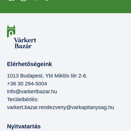
Elérhetőségeink
1013 Budapest, Ybl Miklós tér 2-6.
+36 30 294-5004
info@varkertbazar.hu
Területbérlés:
varkert.bazar.rendezveny@varkapitanysag.hu
Nyitvatartás