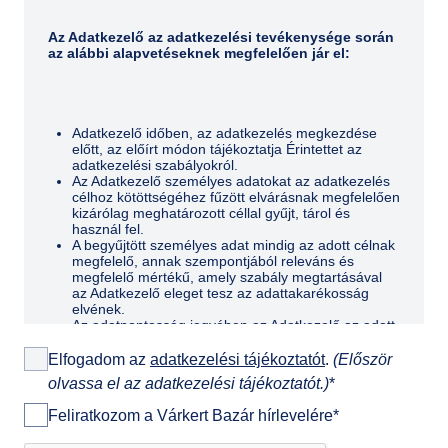
Az Adatkezelő az adatkezelési tevékenysége során
az alábbi alapvetéseknek megfelelően jár el:
Adatkezelő időben, az adatkezelés megkezdése
előtt, az előírt módon tájékoztatja Érintettet az
adatkezelési szabályokról.
Az Adatkezelő személyes adatokat az adatkezelés
célhoz kötöttségéhez fűzött elvárásnak megfelelően
kizárólag meghatározott céllal gyűjt, tárol és
használ fel.
A begyűjtött személyes adat mindig az adott célnak
megfelelő, annak szempontjából releváns és
megfelelő mértékű, amely szabály megtartásával
az Adatkezelő eleget tesz az adattakarékosság
elvének.
Az adatpontosság jegyében az Adatkezelő az adott
cél szempontjából észszerű lépéseket tesz annak
érdekében, hogy az Érintett személyes adatai a
Elfogadom az
adatkezelési tájékoztatót
.
(Először
célnak megfelelő mértékben teljesek, pontosak,
olvassa el az adatkezelési tájékoztatót.)
*
naprakészek és megbízhatóak legyenek.
Az Adatkezelő a személyes adatokat marketing
Feliratkozom a Várkert Bazár hírlevelére
*
célokra kizárólag az Érintett beleegyezésével
használja fel és lehetőséget ad arra, hogy az ilyen