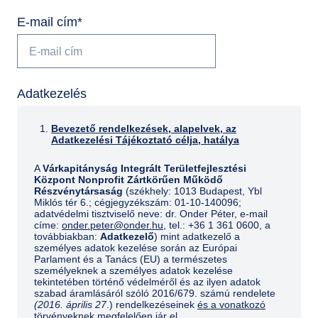
E-mail cím
*
GYIK
Adatkezelés
Bevezető rendelkezések, alapelvek, az
Adatkezelési Tájékoztató célja, hatálya
A
Várkapitányság Integrált Területfejlesztési
Központ Nonprofit Zártkörűen Működő
Részvénytársaság
(székhely: 1013 Budapest, Ybl
Miklós tér 6.; cégjegyzékszám: 01-10-140096;
adatvédelmi tisztviselő neve: dr. Onder Péter, e-mail
címe:
onder.peter@onder.hu
, tel.: +36 1 361 0600, a
továbbiakban:
Adatkezelő
) mint adatkezelő a
személyes adatok kezelése során az Európai
Parlament és a Tanács (EU) a természetes
személyeknek a személyes adatok kezelése
tekintetében történő védelméről és az ilyen adatok
szabad áramlásáról szóló 2016/679. számú rendelete
(2016. április 27
.) rendelkezéseinek
és a vonatkozó
törvényeknek
megfelelően jár el.