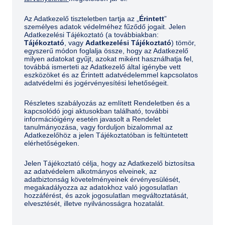
Az Adatkezelő tiszteletben tartja az „
Érintett
”
személyes adatok védelméhez fűződő jogait. Jelen
Adatkezelési Tájékoztató (a továbbiakban:
Tájékoztató
, vagy
Adatkezelési Tájékoztató
) tömör,
egyszerű módon foglalja össze, hogy az Adatkezelő
milyen adatokat gyűjt, azokat miként használhatja fel,
továbbá ismerteti az Adatkezelő által igénybe vett
eszközöket és az Érintett adatvédelemmel kapcsolatos
adatvédelmi és jogérvényesítési lehetőségeit.
Részletes szabályozás az említett Rendeletben és a
kapcsolódó jogi aktusokban található, további
információigény esetén javasolt a Rendelet
tanulmányozása, vagy forduljon bizalommal az
Adatkezelőhöz a jelen Tájékoztatóban is feltüntetett
elérhetőségeken.
Jelen Tájékoztató célja, hogy az Adatkezelő biztosítsa
az adatvédelem alkotmányos elveinek, az
adatbiztonság követelményeinek érvényesülését,
megakadályozza az adatokhoz való jogosulatlan
hozzáférést, és azok jogosulatlan megváltoztatását,
elvesztését, illetve nyilvánosságra hozatalát.