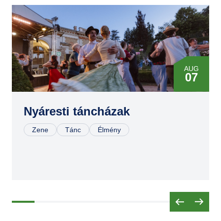
GYIK
AUG
07
Nyáresti táncházak
Zene
Tánc
Élmény