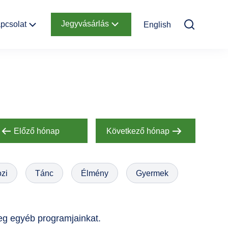
Jegyvásárlás
pcsolat
English
Elérhetőség
Online jegyek
Megközelítés
Ajándékutalvány
Nyitvatartás
Infopont,
jegypénztár
Előző hónap
Következő hónap
Hírlevél
feliratkozás
zi
Tánc
Élmény
Gyermek
Helyszínbérlés
eg egyéb programjainkat.