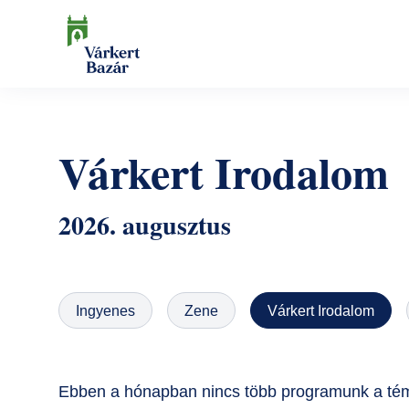
Ugrás
a
tartalomra
Keresés
Várkert Irodalom
2026. augusztus
Ingyenes
Zene
Várkert Irodalom
Ebben a hónapban nincs több programunk a tém