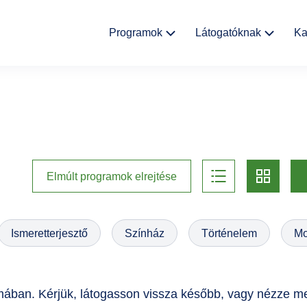
Fő
Programok
Látogatóknak
Ka
navigáció
Kulturális
Aktualitások
események
Rólunk
Kiállítások
Helyszínek
list
card
Múzeumpedagógia
Elmúlt programok elrejtése
Ajándékbolt
Galéria
Ismeretterjesztő
Színház
Történelem
Mo
Házirend
GYIK
ában. Kérjük, látogasson vissza később, vagy nézze m