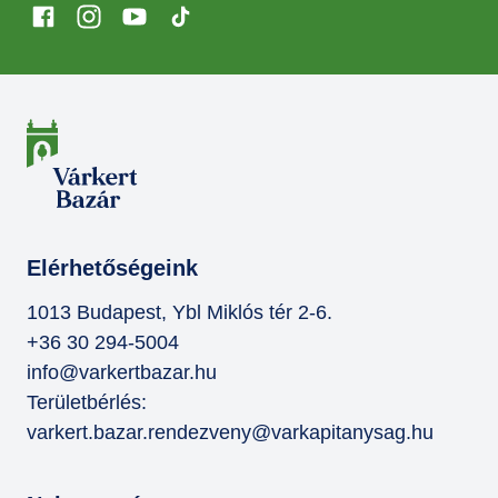
Elérhetőségeink
1013 Budapest, Ybl Miklós tér 2-6.
+36 30 294-5004
info@varkertbazar.hu
Területbérlés:
varkert.bazar.rendezveny@varkapitanysag.hu