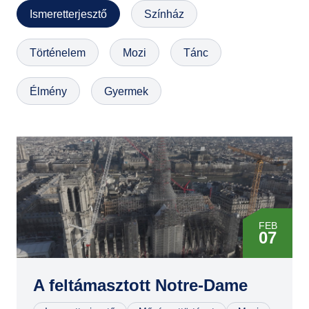
Ismeretterjesztő
Színház
GYIK
Történelem
Mozi
Tánc
Élmény
Gyermek
FEB
07
MÁR
24
A feltámasztott Notre-Dame