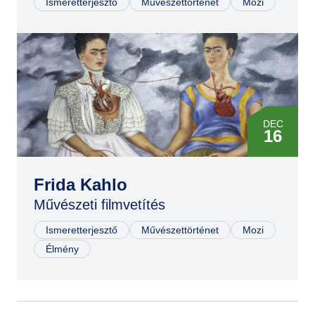
Ismeretterjesztő
Művészettörténet
Mozi
MÁJ
23
AUG
11
DEC
16
JAN
31
Frida Kahlo
Művészeti filmvetítés
MÁR
10
Ismeretterjesztő
Művészettörténet
Mozi
Élmény
MÁJ
02
JÚN