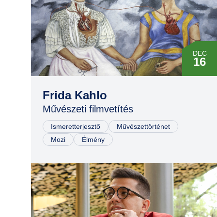
DEC
16
JAN
31
Frida Kahlo
Művészeti filmvetítés
MÁR
10
Ismeretterjesztő
Művészettörténet
Mozi
Élmény
MÁJ
02
JÚN
16
AUG