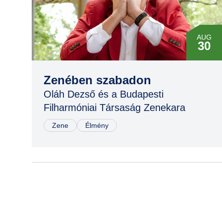
22
AUG
30
Zenében szabadon
Oláh Dezső és a Budapesti
Filharmóniai Társaság Zenekara
Zene
Élmény