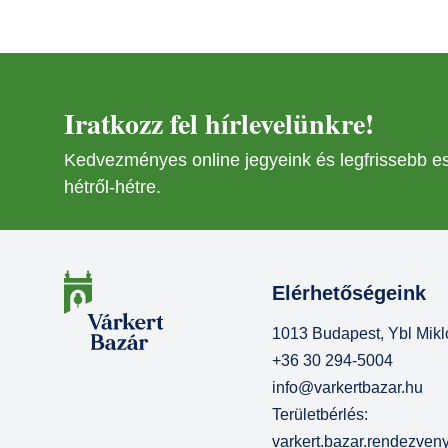
Iratkozz fel hírlevelünkre!
Kedvezményes online jegyeink és legfrissebb 
hétről-hétre.
Elérhetőségeink
1013 Budapest, Ybl Mikló
+36 30 294-5004
info@varkertbazar.hu
Területbérlés:
varkert.bazar.rendezve