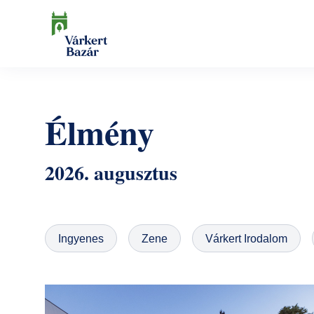
Ugrás
a
tartalomra
Keresés
Élmény
2026. augusztus
Ingyenes
Zene
Várkert Irodalom