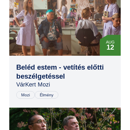
AUG
12
Beléd estem - vetítés előtti
beszélgetéssel
VárKert Mozi
Mozi
Élmény