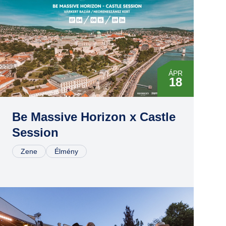
ÁPR
18
MÁJ
16
Be Massive Horizon x Castle
Session
JÚL
04
Zene
Élmény
AUG
15
SZEP
26