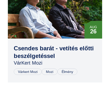
AUG
26
Csendes barát - vetítés előtti
beszélgetéssel
VárKert Mozi
Várkert Mozi
Mozi
Élmény