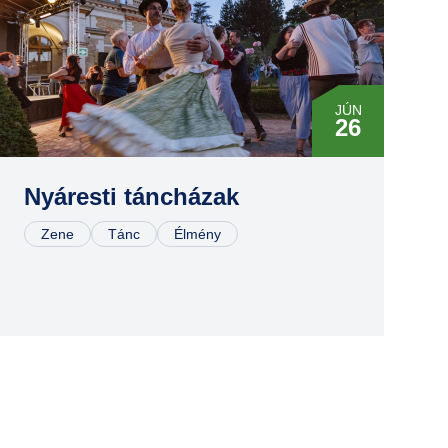
JÚN
26
JÚL
10
Nyáresti táncházak
Zene
Tánc
Élmény
JÚL
24
AUG
07
AUG
28