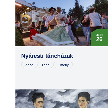
JÚN
26
JÚL
10
Nyáresti táncházak
Zene
Tánc
Élmény
JÚL
24
AUG
07
AUG
28