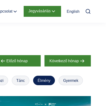
Jegyvásárlás
pcsolat
English
Elérhetőség
Online jegyek
Megközelítés
Ajándékutalvány
Nyitvatartás
Infopont,
jegypénztár
Előző hónap
Következő hónap
Hírlevél
feliratkozás
zi
Tánc
Élmény
Gyermek
Helyszínbérlés