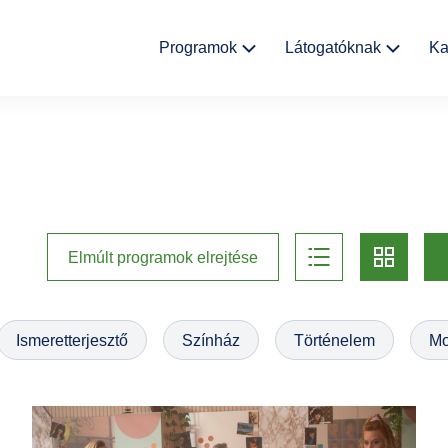
Fő
Programok
Látogatóknak
Ka
navigáció
Kulturális
Aktualitások
események
Rólunk
Kiállítások
Helyszínek
list
card
Múzeumpedagógia
Elmúlt programok elrejtése
Ajándékbolt
Galéria
Ismeretterjesztő
Színház
Történelem
Mo
Házirend
GYIK