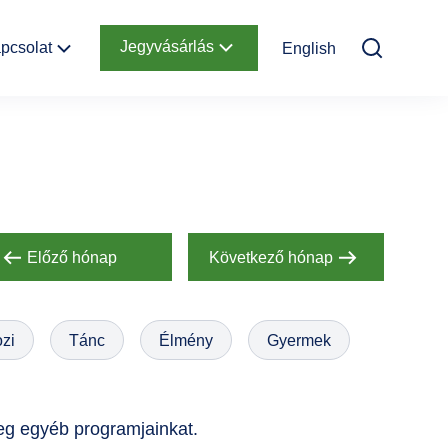
Jegyvásárlás
pcsolat
English
Elérhetőség
Online jegyek
Megközelítés
Ajándékutalvány
Nyitvatartás
Infopont,
jegypénztár
Előző hónap
Következő hónap
Hírlevél
feliratkozás
zi
Tánc
Élmény
Gyermek
Helyszínbérlés
eg egyéb programjainkat.