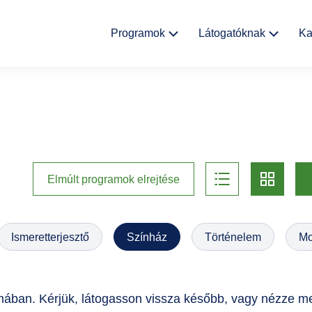
Fő
Programok
Látogatóknak
Ka
navigáció
Kulturális
Aktualitások
események
Rólunk
Kiállítások
Helyszínek
list
card
Múzeumpedagógia
Elmúlt programok elrejtése
Ajándékbolt
Galéria
Ismeretterjesztő
Színház
Történelem
Mo
Házirend
GYIK
ában. Kérjük, látogasson vissza később, vagy nézze m