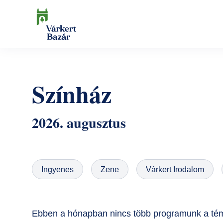
Ugrás
a
tartalomra
Keresés
Színház
2026. augusztus
Ingyenes
Zene
Várkert Irodalom
Ebben a hónapban nincs több programunk a tém