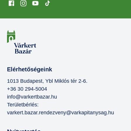
Elérhetőségeink
1013 Budapest, Ybl Miklós tér 2-6.
+36 30 294-5004
info@varkertbazar.hu
Területbérlés:
varkert.bazar.rendezveny@varkapitanysag.hu