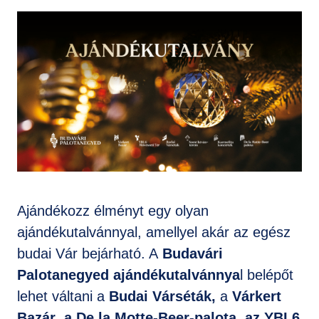
GYIK
Ajándékozz élményt egy olyan
ajándékutalvánnyal, amellyel akár az egész
budai Vár bejárható. A
Budavári
Palotanegyed ajándékutalvánnya
l belépőt
lehet váltani a
Budai Várséták,
a
Várkert
Bazár
,
a De la Motte-Beer-palota, az YBL6