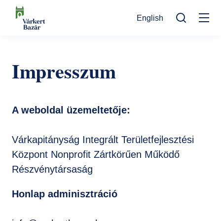
Ugrás
English
a
Mo
tartalomra
Keresés
na
Programok
Impresszum
Kulturális események
Látogatóknak
Aktualitások
Kiállítások
Kapcsolat
A weboldal üzemeltetője:
Elérhetőség
Rólunk
Múzeumpedagógia
Jegyvásárlás
Várkapitányság Integrált Területfejlesztési
Online jegyek
Megközelítés
Helyszínek
Központ Nonprofit Zártkörűen Működő
Ajándékutalvány
Nyitvatartás
Ajándékbolt
Részvénytársaság
Infopont, jegypénztár
Hírlevél feliratkozás
Galéria
Honlap adminisztráció
Helyszínbérlés
Házirend