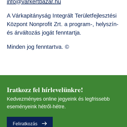
info@varkertbazar.hu
GYIK
A Várkapitányság Integrált Területfejlesztési
Központ Nonprofit Zrt. a program-, helyszín-
és árváltozás jogát fenntartja.
Minden jog fenntartva. ©
Iratkozz fel hírlevelünkre!
Kedvezményes online jegyeink és legfrissebb
eseményeink hétről-hétre.
Feliratkozás