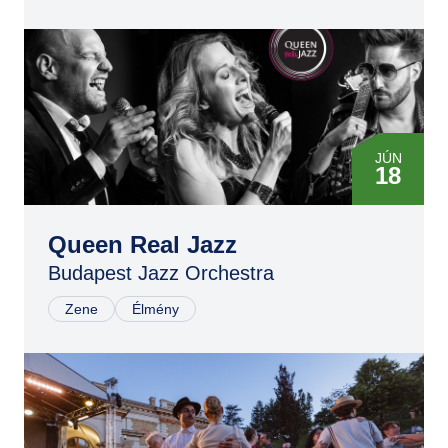
MÁJ
02
JÚN
16
AUG
22
JÚN
18
Queen Real Jazz
Budapest Jazz Orchestra
Zene
Élmény