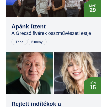
MÁR
29
JÚN
17
Apánk üzent
A Grecsó fivérek összművészeti estje
OKT
06
Tánc
Élmény
DEC
29
MÁR
02
JÚN
JÚN
15
08
OKT
Rejtett indítékok a
16