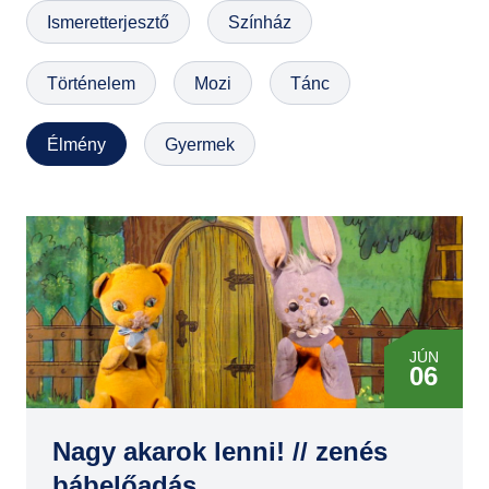
Ismeretterjesztő
Színház
GYIK
Történelem
Mozi
Tánc
Élmény
Gyermek
JÚN
06
Nagy akarok lenni! // zenés
bábelőadás