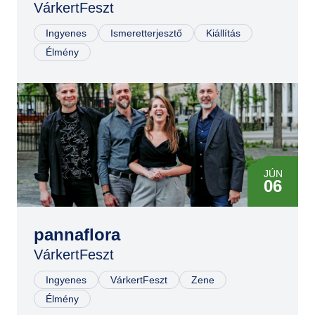
VárkertFeszt
Ingyenes
Ismeretterjesztő
Kiállítás
Élmény
JÚN
06
pannaflora
VárkertFeszt
Ingyenes
VárkertFeszt
Zene
Élmény