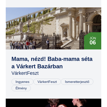
JÚN
06
JÚN
07
Mama, nézd! Baba-mama séta
a Várkert Bazárban
VárkertFeszt
Ingyenes
VárkertFeszt
Ismeretterjesztő
Élmény