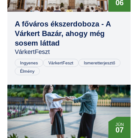
06
JÚN
06
A főváros ékszerdoboza - A
Várkert Bazár, ahogy még
JÚN
sosem láttad
07
VárkertFeszt
JÚN
07
Ingyenes
VárkertFeszt
Ismeretterjesztő
Élmény
JÚN
07