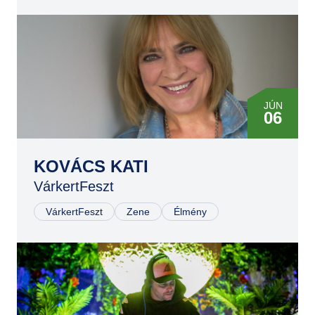
JÚN
06
KOVÁCS KATI
VárkertFeszt
VárkertFeszt
Zene
Élmény