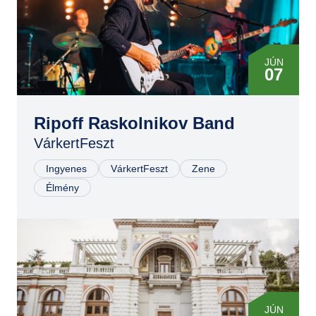
JÚN
07
Ripoff Raskolnikov Band
VárkertFeszt
Ingyenes
VárkertFeszt
Zene
Élmény
JÚN