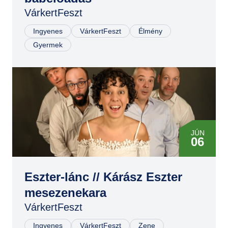
VárkertFeszt
Ingyenes
VárkertFeszt
Élmény
Gyermek
JÚN
06
Eszter-lánc // Kárász Eszter
mesezenekara
VárkertFeszt
Ingyenes
VárkertFeszt
Zene