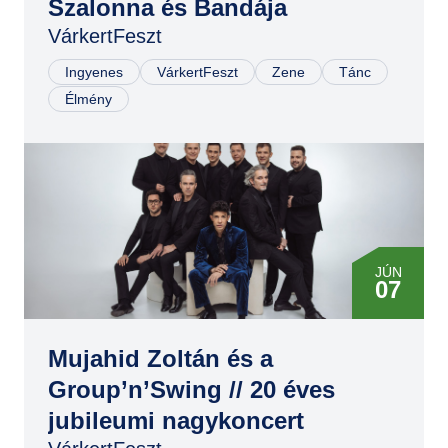
Szalonna és Bandája
VárkertFeszt
Ingyenes
VárkertFeszt
Zene
Tánc
Élmény
JÚN
07
Mujahid Zoltán és a
Group’n’Swing // 20 éves
jubileumi nagykoncert