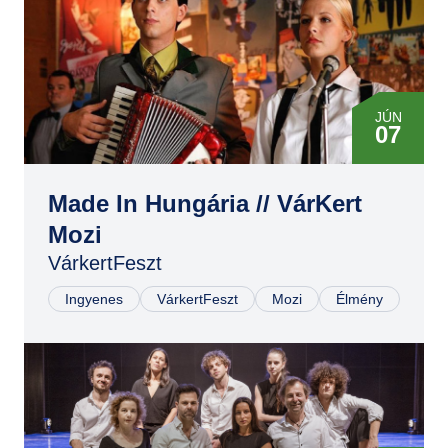
JÚN
07
Made In Hungária // VárKert
Mozi
VárkertFeszt
Ingyenes
VárkertFeszt
Mozi
Élmény