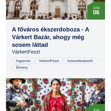
JÚN
06
JÚN
06
A főváros ékszerdoboza - A
Várkert Bazár, ahogy még
JÚN
sosem láttad
07
VárkertFeszt
JÚN
07
Ingyenes
VárkertFeszt
Ismeretterjesztő
Élmény
JÚN