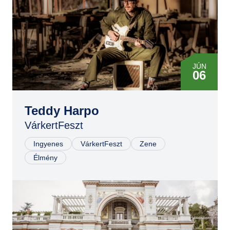
JÚN
06
Teddy Harpo
VárkertFeszt
Ingyenes
VárkertFeszt
Zene
Élmény