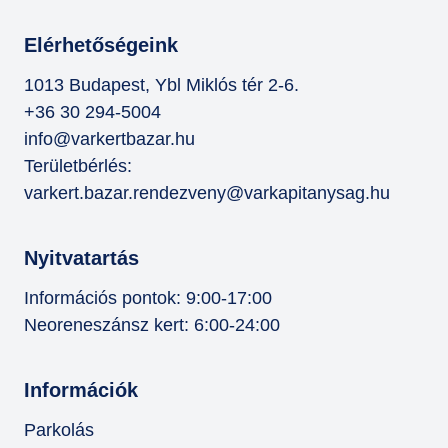
Elérhetőségeink
1013 Budapest, Ybl Miklós tér 2-6.
+36 30 294-5004
info@varkertbazar.hu
Területbérlés:
varkert.bazar.rendezveny@varkapitanysag.hu
Nyitvatartás
Információs pontok: 9:00-17:00
Neoreneszánsz kert: 6:00-24:00
Információk
Parkolás