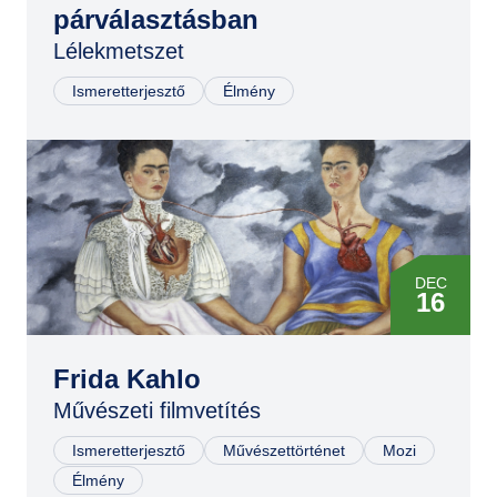
párválasztásban
DEC
Lélekmetszet
11
Ismeretterjesztő
Élmény
DEC
16
JAN
31
Frida Kahlo
Művészeti filmvetítés
MÁR
10
Ismeretterjesztő
Művészettörténet
Mozi
Élmény