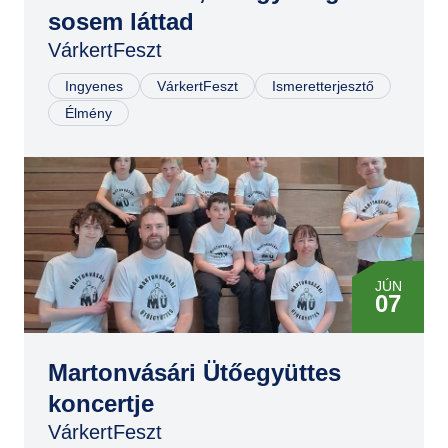
JÚN
sosem láttad
07
VárkertFeszt
JÚN
07
Ingyenes
VárkertFeszt
Ismeretterjesztő
Élmény
JÚN
07
Martonvásári Ütőegyüttes
koncertje
VárkertFeszt