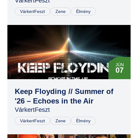
VárkertFeszt
VárkertFeszt
Zene
Élmény
JÚN
07
Keep Floyding // Summer of
'26 – Echoes in the Air
VárkertFeszt
VárkertFeszt
Zene
Élmény