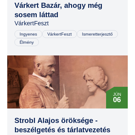
Várkert Bazár, ahogy még
JÚN
sosem láttad
07
VárkertFeszt
JÚN
07
Ingyenes
VárkertFeszt
Ismeretterjesztő
Élmény
JÚN
06
Strobl Alajos öröksége -
beszélgetés és tárlatvezetés