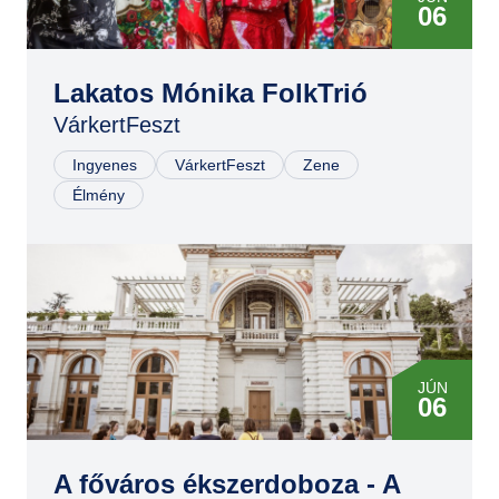
06
Lakatos Mónika FolkTrió
VárkertFeszt
Ingyenes
VárkertFeszt
Zene
Élmény
JÚN
06
JÚN
06
A főváros ékszerdoboza - A