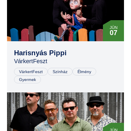
JÚN
07
Harisnyás Pippi
VárkertFeszt
VárkertFeszt
Színház
Élmény
Gyermek
JÚN