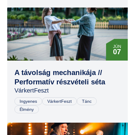
JÚN
07
JÚN
07
A távolság mechanikája //
Performatív részvételi séta
VárkertFeszt
Ingyenes
VárkertFeszt
Tánc
Élmény