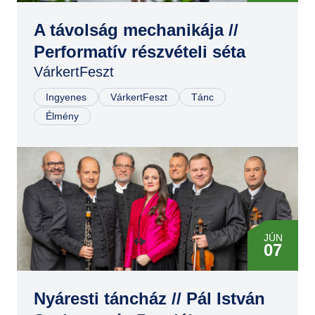
JÚN
07
A távolság mechanikája //
Performatív részvételi séta
VárkertFeszt
Ingyenes
VárkertFeszt
Tánc
Élmény
JÚN
07
Nyáresti táncház // Pál István