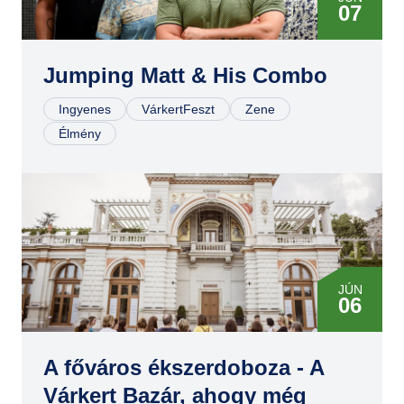
07
Jumping Matt & His Combo
Ingyenes
VárkertFeszt
Zene
Élmény
JÚN
06
JÚN
06
A főváros ékszerdoboza - A
Várkert Bazár, ahogy még