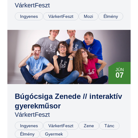
VárkertFeszt
Ingyenes
VárkertFeszt
Mozi
Élmény
JÚN
07
Búgócsiga Zenede // interaktív
gyerekműsor
VárkertFeszt
Ingyenes
VárkertFeszt
Zene
Tánc
Élmény
Gyermek