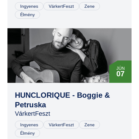
Ingyenes
VárkertFeszt
Zene
Élmény
JÚN
07
HUNCLORIQUE - Boggie &
Petruska
VárkertFeszt
Ingyenes
VárkertFeszt
Zene
Élmény