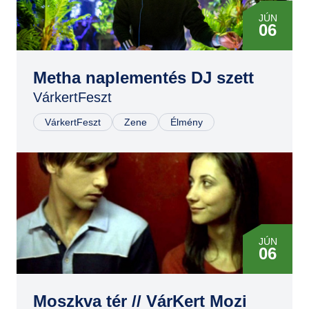
JÚN
06
Metha naplementés DJ szett
VárkertFeszt
VárkertFeszt
Zene
Élmény
JÚN
06
Moszkva tér // VárKert Mozi