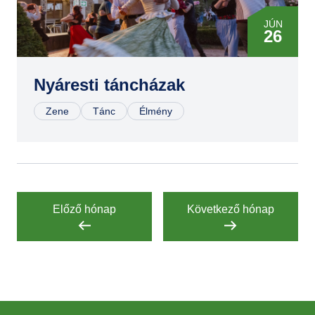
JÚN
26
JÚL
10
Nyáresti táncházak
Zene
Tánc
Élmény
JÚL
24
AUG
07
Előző hónap
Következő hónap
AUG
28