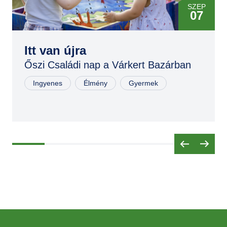
SZEP
07
SZEP
06
Itt van újra
Őszi Családi nap a Várkert Bazárban
Ingyenes
Élmény
Gyermek