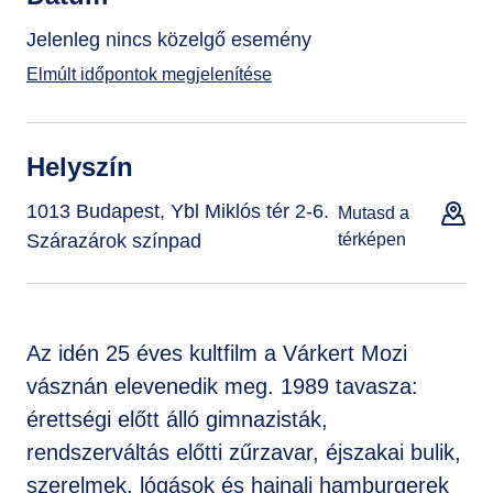
Jelenleg nincs közelgő esemény
Elmúlt időpontok megjelenítése
Helyszín
1013 Budapest, Ybl Miklós tér 2-6.
Mutasd a
Szárazárok színpad
térképen
Az idén 25 éves kultfilm a Várkert Mozi
vásznán elevenedik meg. 1989 tavasza:
érettségi előtt álló gimnazisták,
rendszerváltás előtti zűrzavar, éjszakai bulik,
szerelmek, lógások és hajnali hamburgerek