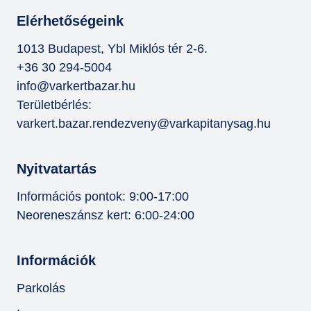
Elérhetőségeink
1013 Budapest, Ybl Miklós tér 2-6.
+36 30 294-5004
info@varkertbazar.hu
Területbérlés:
varkert.bazar.rendezveny@varkapitanysag.hu
Nyitvatartás
Információs pontok: 9:00-17:00
Neoreneszánsz kert: 6:00-24:00
Információk
Parkolás