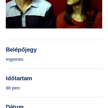
GYIK
Belépőjegy
Ingyenes
Időtartam
88 perc
Dátum