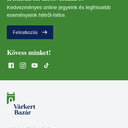
AUG
19
Kedvezményes online jegyeink és legfrissebb
eseményeink hétről-hétre.
NOV
18
Feliratkozás
MÁR
21
Kövess minket!
MÁJ
12
SZEP
15