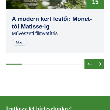
15
MÁJ
20
A modern kert festői: Monet-
tól Matisse-ig
SZEP
Művészeti filmvetítés
05
Mozi
ÁPR
20
MÁJ
18
NOV
16
FEB
25
Iratkozz fel hírlevelünkre!