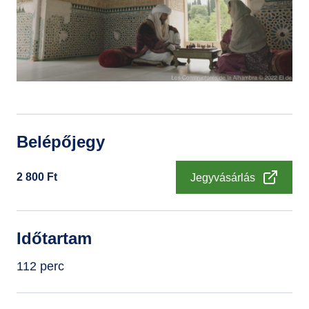
GYIK
Belépőjegy
2 800
Ft
Jegyvásárlás
Időtartam
112 perc