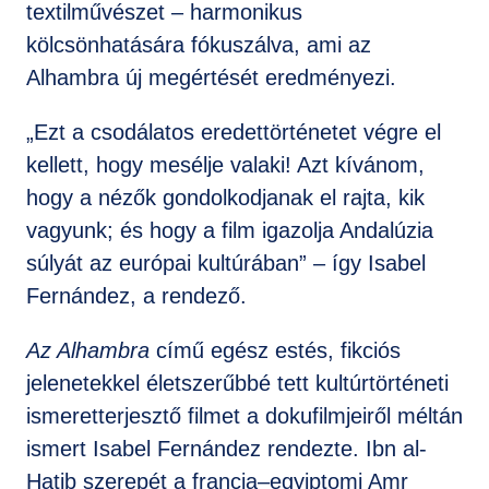
textilművészet – harmonikus
kölcsönhatására fókuszálva, ami az
Alhambra új megértését eredményezi.
„Ezt a csodálatos eredettörténetet végre el
kellett, hogy mesélje valaki! Azt kívánom,
hogy a nézők gondolkodjanak el rajta, kik
vagyunk; és hogy a film igazolja Andalúzia
súlyát az európai kultúrában” – így Isabel
Fernández, a rendező.
Az Alhambra
című egész estés, fikciós
jelenetekkel életszerűbbé tett kultúrtörténeti
ismeretterjesztő filmet a dokufilmjeiről méltán
ismert Isabel Fernández rendezte. Ibn al-
Hatib szerepét a francia–egyiptomi Amr