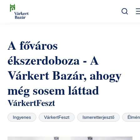
Ugrás
a
tartalomra
Keresés
Programok
A főváros
Kulturális események
Látogatóknak
ékszerdoboza - A
Aktualitások
Kiállítások
Kapcsolat
Várkert Bazár, ahogy
Elérhetőség
Rólunk
Múzeumpedagógia
Jegyvásárlás
még sosem láttad
Online jegyek
Megközelítés
Helyszínek
VárkertFeszt
Ajándékutalvány
Nyitvatartás
Ajándékbolt
Ingyenes
VárkertFeszt
Ismeretterjesztő
Élmén
Infopont, jegypénztár
Hírlevél feliratkozás
Galéria
Helyszínbérlés
Házirend