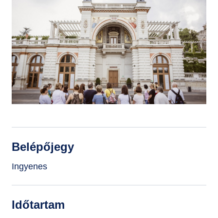
GYIK
Belépőjegy
Ingyenes
Időtartam