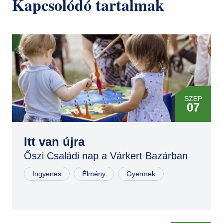
Kapcsolódó tartalmak
SZEP
07
SZEP
06
Itt van újra
Őszi Családi nap a Várkert Bazárban
Ingyenes
Élmény
Gyermek