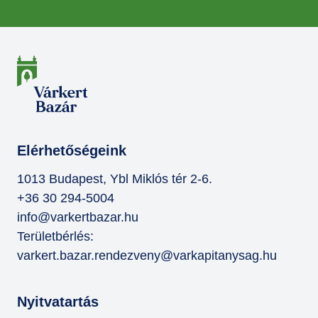
Elérhetőségeink
1013 Budapest, Ybl Miklós tér 2-6.
+36 30 294-5004
info@varkertbazar.hu
Területbérlés:
varkert.bazar.rendezveny@varkapitanysag.hu
Nyitvatartás