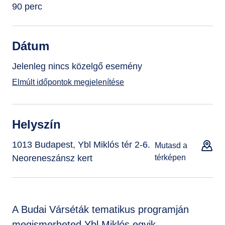
90 perc
Dátum
Jelenleg nincs közelgő esemény
Elmúlt időpontok megjelenítése
Helyszín
1013 Budapest, Ybl Miklós tér 2-6.
Mutasd a
Neoreneszánsz kert
térképen
A Budai Várséták tematikus programján
megismerheted Ybl Miklós egyik