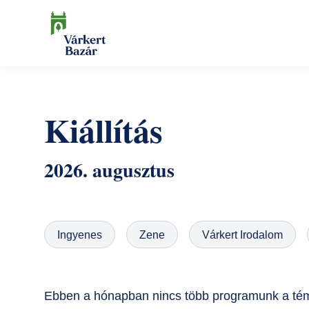
Ugrás
a
tartalomra
Keresés
Kiállítás
2026. augusztus
Ingyenes
Zene
Várkert Irodalom
Ebben a hónapban nincs több programunk a tém