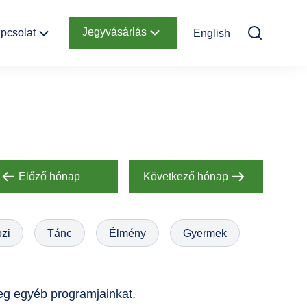
Jegyvásárlás
pcsolat
English
Elérhetőség
Online jegyek
Megközelítés
Ajándékutalvány
Nyitvatartás
Infopont,
jegypénztár
Előző hónap
Következő hónap
Hírlevél
feliratkozás
zi
Tánc
Élmény
Gyermek
Helyszínbérlés
eg egyéb programjainkat.