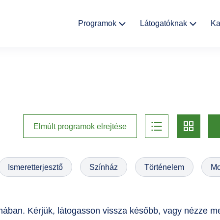
Fő
Programok
Látogatóknak
Ka
navigáció
Kulturális
Aktualitások
események
Rólunk
Kiállítások
Helyszínek
list
card
Múzeumpedagógia
Elmúlt programok elrejtése
Ajándékbolt
Galéria
Ismeretterjesztő
Színház
Történelem
Mo
Házirend
GYIK
ában. Kérjük, látogasson vissza később, vagy nézze m