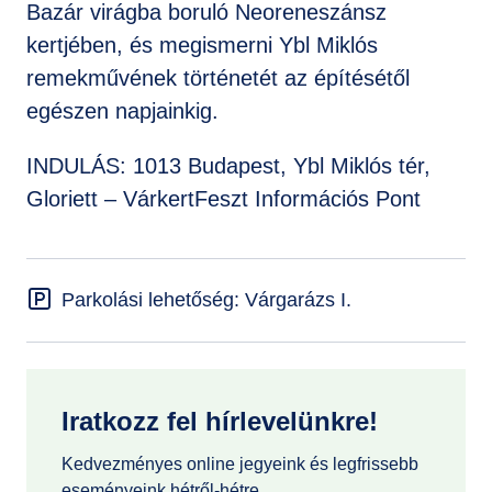
Bazár virágba boruló Neoreneszánsz
kertjében, és megismerni Ybl Miklós
remekművének történetét az építésétől
egészen napjainkig.
INDULÁS: 1013 Budapest, Ybl Miklós tér,
Gloriett – VárkertFeszt Információs Pont
Parkolási lehetőség: Várgarázs I.
Iratkozz fel hírlevelünkre!
Kedvezményes online jegyeink és legfrissebb
eseményeink hétről-hétre.