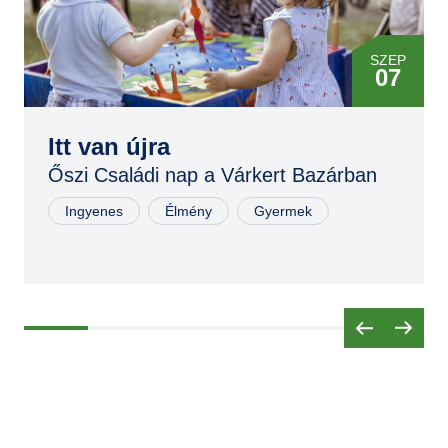
SZEP
07
SZEP
06
Itt van újra
Őszi Családi nap a Várkert Bazárban
Ingyenes
Élmény
Gyermek