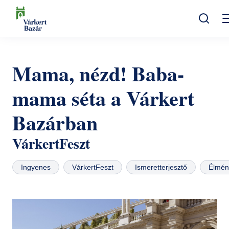
Ugrás
a
tartalomra
Keresés
Programok
Mama, nézd! Baba-
Kulturális események
Látogatóknak
mama séta a Várkert
Aktualitások
Kiállítások
Kapcsolat
Bazárban
Elérhetőség
Rólunk
Múzeumpedagógia
Jegyvásárlás
VárkertFeszt
Online jegyek
Megközelítés
Helyszínek
Ingyenes
VárkertFeszt
Ismeretterjesztő
Élmén
Ajándékutalvány
Nyitvatartás
Ajándékbolt
Infopont, jegypénztár
Hírlevél feliratkozás
Galéria
Helyszínbérlés
Házirend