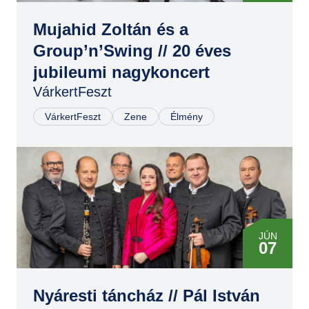
Mujahid Zoltán és a
Group’n’Swing // 20 éves
jubileumi nagykoncert
VárkertFeszt
VárkertFeszt
Zene
Élmény
JÚN
07
Nyáresti táncház // Pál István