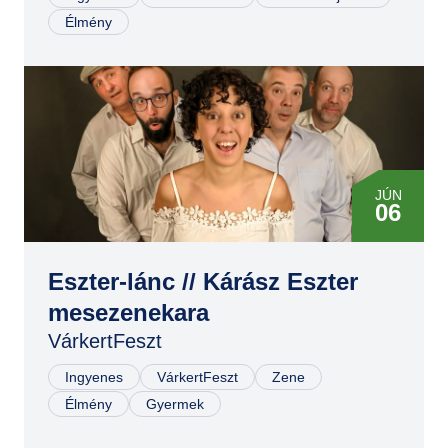
Élmény
JÚN
06
Eszter-lánc // Kárász Eszter
mesezenekara
VárkertFeszt
Ingyenes
VárkertFeszt
Zene
Élmény
Gyermek