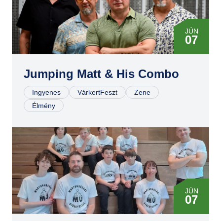
JÚN
07
Jumping Matt & His Combo
Ingyenes
VárkertFeszt
Zene
Élmény
JÚN
07