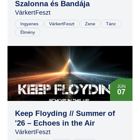
Szalonna és Bandája
VárkertFeszt
Ingyenes
VárkertFeszt
Zene
Tánc
Élmény
JÚN
07
Keep Floyding // Summer of
'26 – Echoes in the Air
VárkertFeszt