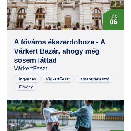
JÚN
06
JÚN
06
A főváros ékszerdoboza - A
Várkert Bazár, ahogy még
JÚN
sosem láttad
07
VárkertFeszt
JÚN
07
Ingyenes
VárkertFeszt
Ismeretterjesztő
Élmény