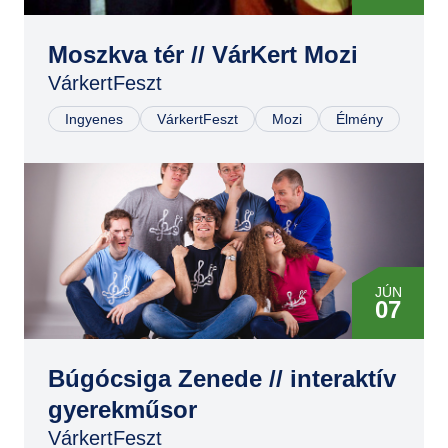
Moszkva tér // VárKert Mozi
VárkertFeszt
Ingyenes
VárkertFeszt
Mozi
Élmény
JÚN
07
Búgócsiga Zenede // interaktív
gyerekműsor
VárkertFeszt