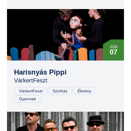
JÚN
07
Harisnyás Pippi
VárkertFeszt
VárkertFeszt
Színház
Élmény
Gyermek