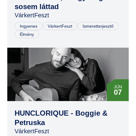
JÚN
sosem láttad
07
VárkertFeszt
JÚN
07
Ingyenes
VárkertFeszt
Ismeretterjesztő
Élmény
JÚN
07
HUNCLORIQUE - Boggie &
Petruska
VárkertFeszt