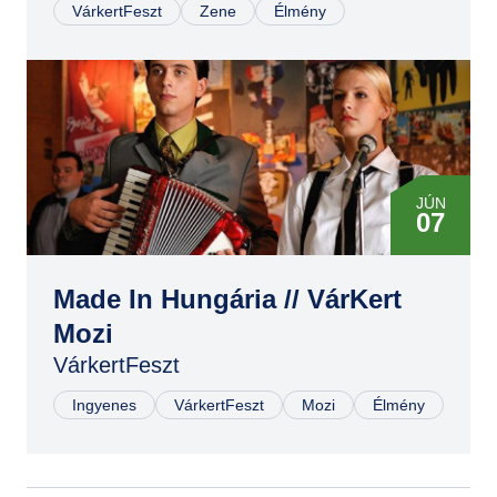
VárkertFeszt
Zene
Élmény
JÚN
07
Made In Hungária // VárKert
Mozi
VárkertFeszt
Ingyenes
VárkertFeszt
Mozi
Élmény