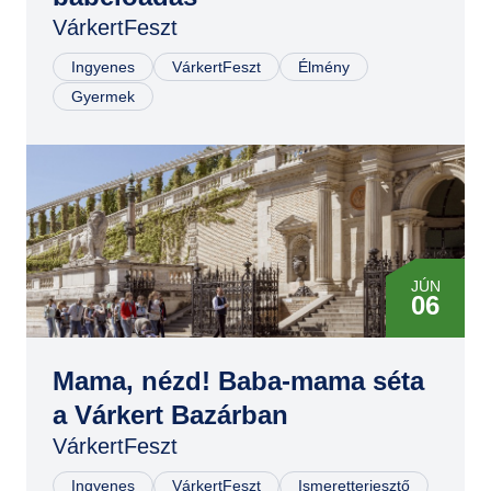
VárkertFeszt
Ingyenes
VárkertFeszt
Élmény
Gyermek
JÚN
06
JÚN
07
Mama, nézd! Baba-mama séta
a Várkert Bazárban
VárkertFeszt
Ingyenes
VárkertFeszt
Ismeretterjesztő