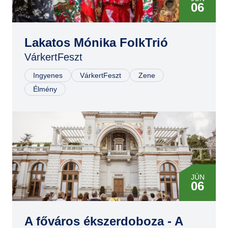
06
Lakatos Mónika FolkTrió
VárkertFeszt
Ingyenes
VárkertFeszt
Zene
Élmény
JÚN
06
JÚN
06
A főváros ékszerdoboza - A