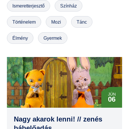
Ismeretterjesztő
Színház
GYIK
Történelem
Mozi
Tánc
Élmény
Gyermek
JÚN
06
Nagy akarok lenni! // zenés
bábelőadás