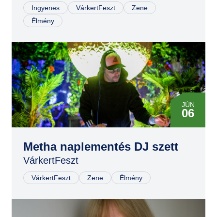
Ingyenes
VárkertFeszt
Zene
Élmény
JÚN
06
Metha naplementés DJ szett
VárkertFeszt
VárkertFeszt
Zene
Élmény