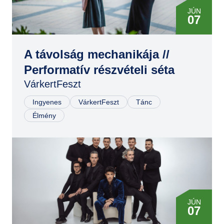
JÚN
07
JÚN
07
A távolság mechanikája //
Performatív részvételi séta
VárkertFeszt
Ingyenes
VárkertFeszt
Tánc
Élmény
JÚN
07