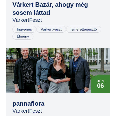
Várkert Bazár, ahogy még
JÚN
sosem láttad
07
VárkertFeszt
JÚN
07
Ingyenes
VárkertFeszt
Ismeretterjesztő
Élmény
JÚN
06
pannaflora
VárkertFeszt