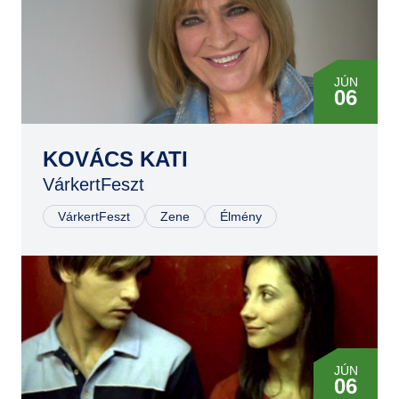
JÚN
06
KOVÁCS KATI
VárkertFeszt
VárkertFeszt
Zene
Élmény
JÚN
06