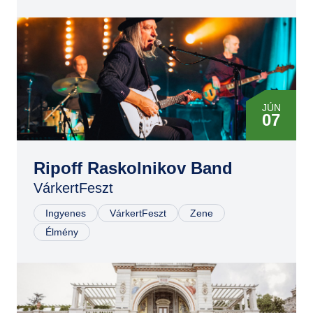
JÚN
07
Ripoff Raskolnikov Band
VárkertFeszt
Ingyenes
VárkertFeszt
Zene
Élmény