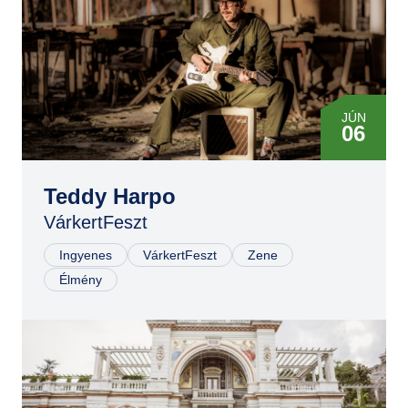
JÚN
06
Teddy Harpo
VárkertFeszt
Ingyenes
VárkertFeszt
Zene
Élmény