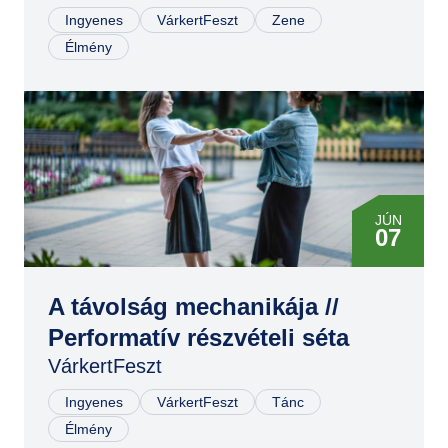
Ingyenes
VárkertFeszt
Zene
Élmény
JÚN
07
JÚN
07
A távolság mechanikája //
Performatív részvételi séta
VárkertFeszt
Ingyenes
VárkertFeszt
Tánc
Élmény