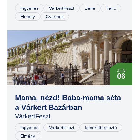
Ingyenes
VárkertFeszt
Zene
Tánc
Élmény
Gyermek
JÚN
06
JÚN
07
Mama, nézd! Baba-mama séta
a Várkert Bazárban
VárkertFeszt
Ingyenes
VárkertFeszt
Ismeretterjesztő
Élmény