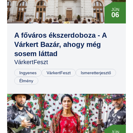
JÚN
06
JÚN
06
A főváros ékszerdoboza - A
Várkert Bazár, ahogy még
JÚN
sosem láttad
07
VárkertFeszt
JÚN
07
Ingyenes
VárkertFeszt
Ismeretterjesztő
Élmény
JÚN