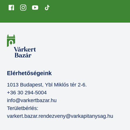
Elérhetőségeink
1013 Budapest, Ybl Miklós tér 2-6.
+36 30 294-5004
info@varkertbazar.hu
Területbérlés:
varkert.bazar.rendezveny@varkapitanysag.hu