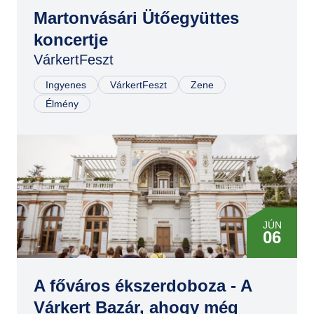
Martonvásári Ütőegyüttes
koncertje
VárkertFeszt
Ingyenes
VárkertFeszt
Zene
Élmény
JÚN
06
JÚN
06
A főváros ékszerdoboza - A
Várkert Bazár, ahogy még