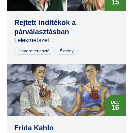
15
Rejtett indítékok a
párválasztásban
Lélekmetszet
Ismeretterjesztő
Élmény
DEC
16
JAN
31
Frida Kahlo