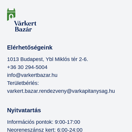
Elérhetőségeink
1013 Budapest, Ybl Miklós tér 2-6.
+36 30 294-5004
info@varkertbazar.hu
Területbérlés:
varkert.bazar.rendezveny@varkapitanysag.hu
Nyitvatartás
Információs pontok: 9:00-17:00
Neoreneszánsz kert: 6:00-24:00