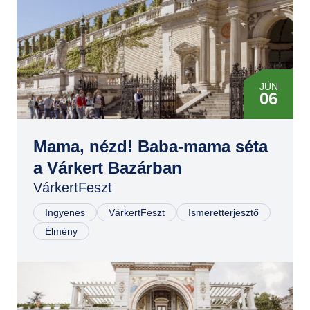
JÚN
06
JÚN
07
Mama, nézd! Baba-mama séta
a Várkert Bazárban
VárkertFeszt
Ingyenes
VárkertFeszt
Ismeretterjesztő
Élmény