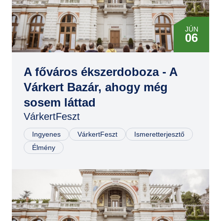
JÚN
06
JÚN
06
A főváros ékszerdoboza - A
Várkert Bazár, ahogy még
JÚN
sosem láttad
07
VárkertFeszt
JÚN
07
Ingyenes
VárkertFeszt
Ismeretterjesztő
Élmény