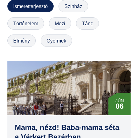
Ismeretterjesztő
Színház
GYIK
Történelem
Mozi
Tánc
Élmény
Gyermek
JÚN
06
JÚN
07
Mama, nézd! Baba-mama séta
a Várkert Bazárban