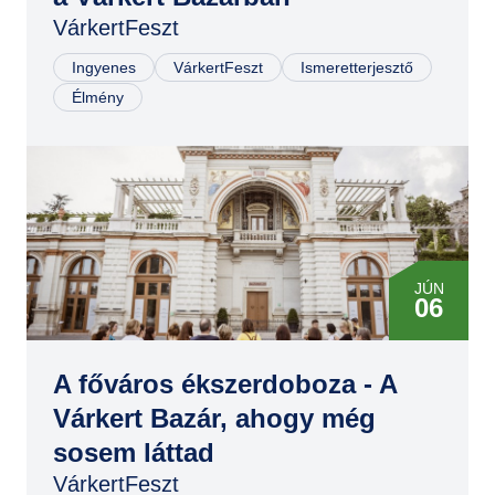
VárkertFeszt
Ingyenes
VárkertFeszt
Ismeretterjesztő
Élmény
JÚN
06
JÚN
06
A főváros ékszerdoboza - A
Várkert Bazár, ahogy még
JÚN
sosem láttad
07
VárkertFeszt