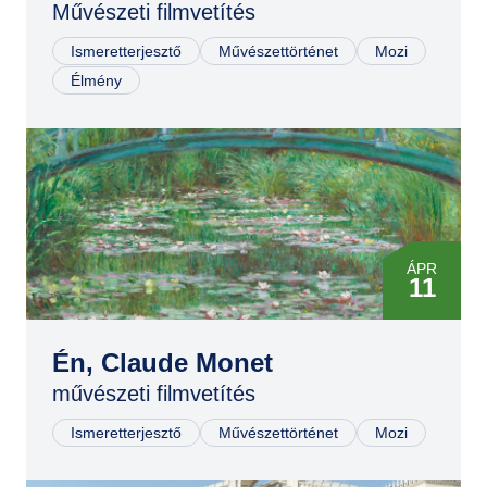
Művészeti filmvetítés
MÁR
10
Ismeretterjesztő
Művészettörténet
Mozi
Élmény
MÁJ
02
JÚN
16
AUG
22
ÁPR
11
JÚN
23
Én, Claude Monet
művészeti filmvetítés
SZEP
22
Ismeretterjesztő
Művészettörténet
Mozi