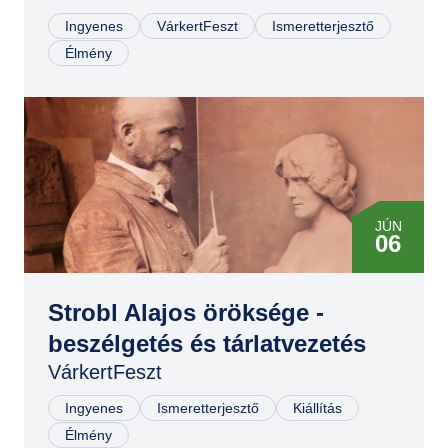
JÚN
07
Ingyenes
VárkertFeszt
Ismeretterjesztő
Élmény
JÚN
06
Strobl Alajos öröksége -
beszélgetés és tárlatvezetés
VárkertFeszt
Ingyenes
Ismeretterjesztő
Kiállítás
Élmény