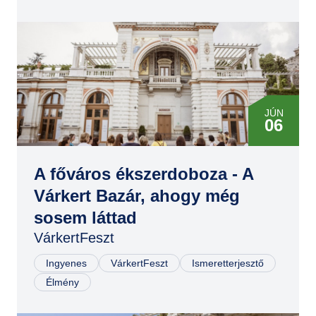
JÚN
06
JÚN
06
A főváros ékszerdoboza - A
Várkert Bazár, ahogy még
JÚN
sosem láttad
07
VárkertFeszt
JÚN
07
Ingyenes
VárkertFeszt
Ismeretterjesztő
Élmény