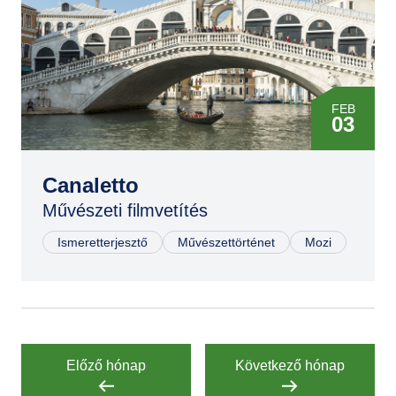
FEB
03
MÁR
28
Canaletto
Művészeti filmvetítés
MÁJ
16
Ismeretterjesztő
Művészettörténet
Mozi
JÚN
30
SZEP
12
Előző hónap
Következő hónap