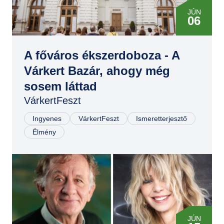
JÚN
06
JÚN
06
A főváros ékszerdoboza - A
Várkert Bazár, ahogy még
JÚN
sosem láttad
07
VárkertFeszt
JÚN
07
Ingyenes
VárkertFeszt
Ismeretterjesztő
Élmény
JÚN