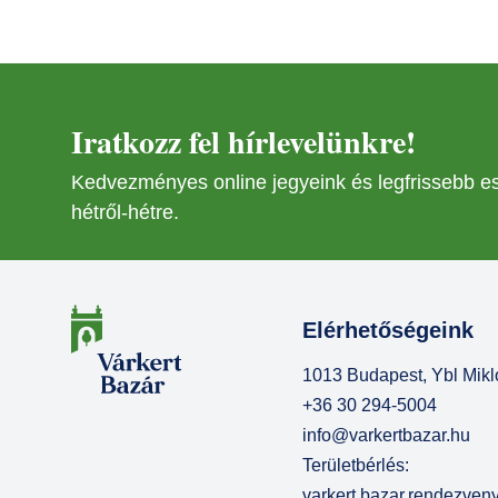
Iratkozz fel hírlevelünkre!
Kedvezményes online jegyeink és legfrissebb 
hétről-hétre.
Elérhetőségeink
1013 Budapest, Ybl Mikló
+36 30 294-5004
info@varkertbazar.hu
Területbérlés:
varkert.bazar.rendezve