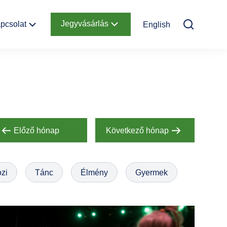
Jegyvásárlás
pcsolat
English
Elérhetőség
Online jegyek
Megközelítés
Ajándékutalvány
Nyitvatartás
Infopont,
jegypénztár
Előző hónap
Következő hónap
Hírlevél
feliratkozás
zi
Tánc
Élmény
Gyermek
Helyszínbérlés