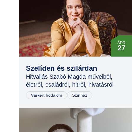
ÁPR
27
OKT
05
Szelíden és szilárdan
Hitvallás Szabó Magda műveiből,
FEB
életről, családról, hitről, hivatásról
22
Várkert Irodalom
Színház
MÁJ
17