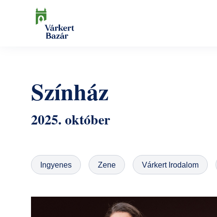
Ugrás
a
tartalomra
Keresés
Színház
2025. október
Ingyenes
Zene
Várkert Irodalom