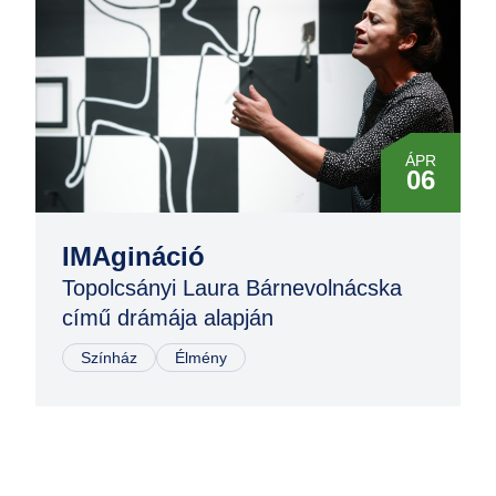
ÁPR
06
OKT
11
IMAgináció
Topolcsányi Laura Bárnevolnácska
című drámája alapján
Színház
Élmény