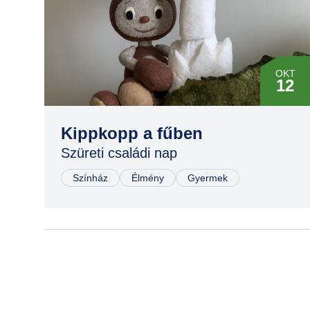
OKT
12
Kippkopp a fűben
Szüreti családi nap
Színház
Élmény
Gyermek