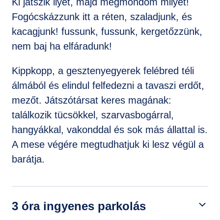
Ki játszik ilyet, majd megmondom milyet!
Fogócskázzunk itt a réten, szaladjunk, és
kacagjunk! fussunk, fussunk, kergetőzzünk,
nem baj ha elfáradunk!
Kippkopp, a gesztenyegyerek felébred téli
álmából és elindul felfedezni a tavaszi erdőt,
mezőt. Játszótársat keres magának:
találkozik tücsökkel, szarvasbogárral,
hangyákkal, vakonddal és sok más állattal is.
A mese végére megtudhatjuk ki lesz végül a
barátja.
3 óra ingyenes parkolás