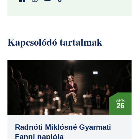
Kapcsolódó tartalmak
ÁPR
26
SZEP
08
Radnóti Miklósné Gyarmati
Fanni naplója