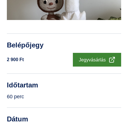
GYIK
Belépőjegy
2 900
Ft
Jegyvásárlás
Időtartam
60 perc
Dátum