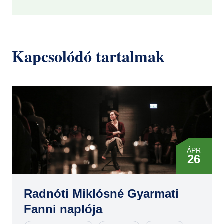
Kapcsolódó tartalmak
ÁPR
26
SZEP
08
Radnóti Miklósné Gyarmati
Fanni naplója
NOV