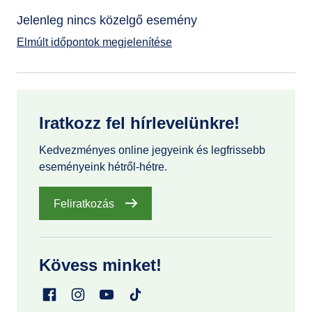
Jelenleg nincs közelgő esemény
GYIK
Elmúlt időpontok megjelenítése
Iratkozz fel hírlevelünkre!
Kedvezményes online jegyeink és legfrissebb
eseményeink hétről-hétre.
Feliratkozás
Kövess minket!