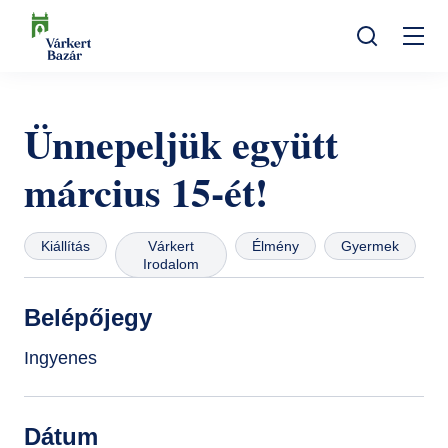
Ugrás
a
Mo
tartalomra
Keresés
na
Programok
Ünnepeljük együtt
Kulturális események
Látogatóknak
március 15-ét!
Aktualitások
Kiállítások
Kapcsolat
Elérhetőség
Rólunk
Múzeumpedagógia
Jegyvásárlás
Kiállítás
Várkert
Élmény
Gyermek
Irodalom
Online jegyek
Megközelítés
Helyszínek
Belépőjegy
Ajándékutalvány
Nyitvatartás
Ajándékbolt
Ingyenes
Infopont, jegypénztár
Hírlevél feliratkozás
Galéria
Dátum
Helyszínbérlés
Házirend