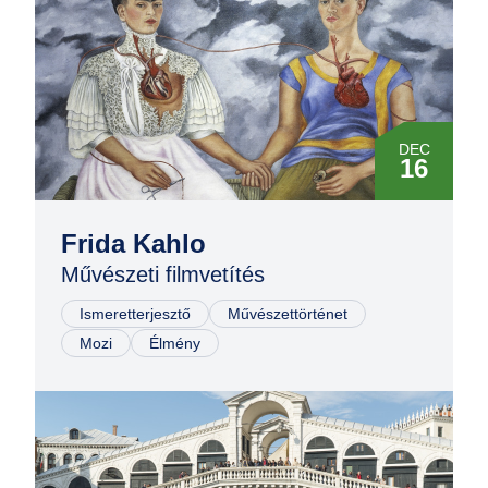
DEC
16
JAN
31
Frida Kahlo
Művészeti filmvetítés
MÁR
10
Ismeretterjesztő
Művészettörténet
Mozi
Élmény
MÁJ
02
JÚN
16