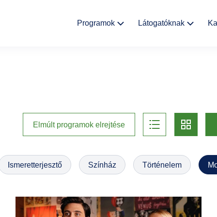
Fő
Programok
Látogatóknak
Ka
navigáció
Kulturális
Aktualitások
események
Rólunk
Kiállítások
Helyszínek
list
card
Múzeumpedagógia
Elmúlt programok elrejtése
Ajándékbolt
Galéria
Ismeretterjesztő
Színház
Történelem
Mo
Házirend
GYIK