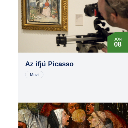
JÚN
08
AUG
27
Az ifjú Picasso
Mozi
SZEP
21
OKT
26
NOV
30