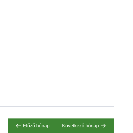
JÚN
09
Előző hónap
Következő hónap