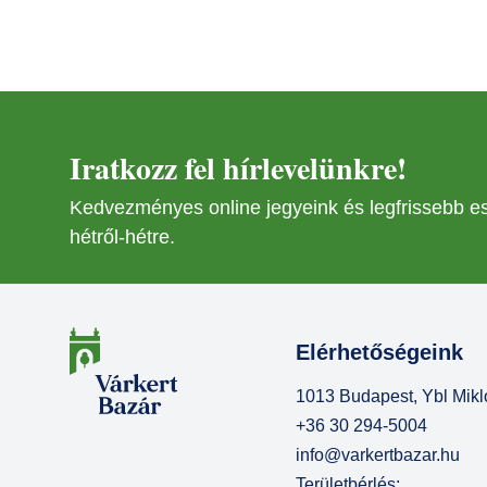
NOV
02
DEC
28
Iratkozz fel hírlevelünkre!
FEB
Kedvezményes online jegyeink és legfrissebb 
01
hétről-hétre.
ÁPR
15
OKT
Elérhetőségeink
11
1013 Budapest, Ybl Mikló
JAN
17
+36 30 294-5004
info@varkertbazar.hu
ÁPR
Területbérlés: