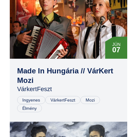
JÚN
07
Made In Hungária // VárKert
Mozi
VárkertFeszt
Ingyenes
VárkertFeszt
Mozi
Élmény