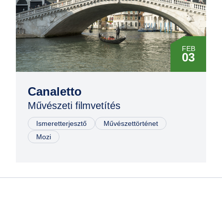
AUG
22
FEB
03
MÁR
28
Canaletto
Művészeti filmvetítés
MÁJ
16
Ismeretterjesztő
Művészettörténet
Mozi
JÚN
30
SZEP
12