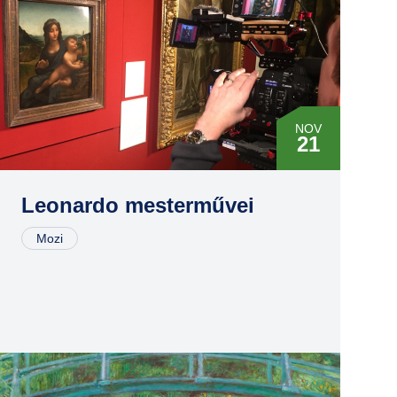
NOV
21
DEC
16
Leonardo mesterművei
Mozi
MÁR
05
ÁPR
16
JÚN
04