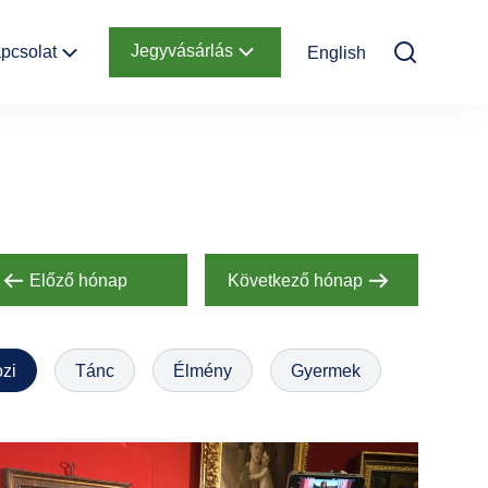
Jegyvásárlás
pcsolat
English
Elérhetőség
Online jegyek
Megközelítés
Ajándékutalvány
Nyitvatartás
Infopont,
jegypénztár
Előző hónap
Következő hónap
Hírlevél
feliratkozás
zi
Tánc
Élmény
Gyermek
Helyszínbérlés