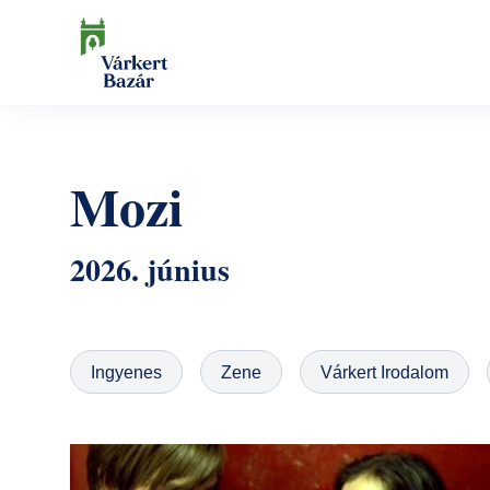
Ugrás
a
tartalomra
Keresés
Mozi
2026. június
Ingyenes
Zene
Várkert Irodalom