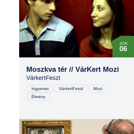
JÚN
06
Moszkva tér // VárKert Mozi
VárkertFeszt
Ingyenes
VárkertFeszt
Mozi
Élmény