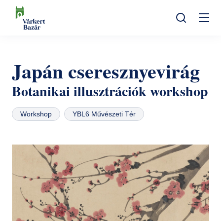
Ugrás
a
Mo
tartalomra
Keresés
na
Programok
Japán cseresznyevirág
Kulturális események
Látogatóknak
Botanikai illusztrációk workshop
Aktualitások
Kiállítások
Kapcsolat
Workshop
YBL6 Művészeti Tér
Elérhetőség
Rólunk
Múzeumpedagógia
Jegyvásárlás
Online jegyek
Megközelítés
Helyszínek
Ajándékutalvány
Nyitvatartás
Ajándékbolt
Infopont, jegypénztár
Hírlevél feliratkozás
Galéria
Helyszínbérlés
Házirend