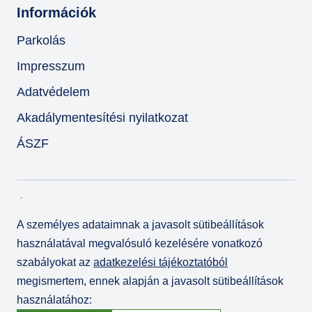
Információk
Parkolás
Impresszum
Adatvédelem
Akadálymentesítési nyilatkozat
ÁSZF
A személyes adataimnak a javasolt sütibeállítások
használatával megvalósuló kezelésére vonatkozó
szabályokat az
adatkezelési tájékoztatóból
megismertem, ennek alapján a javasolt sütibeállítások
használatához:
© Várkert Bazár 2026
Fejlesztette az
Integral Vision Kft.