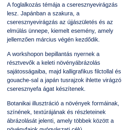
A foglalkozás témája a cseresznyevirágzás
lesz. Japánban a szakura, a
cseresznyevirágzás az újjászületés és az
elmúlás ünnepe, kiemelt esemény, amely
jellemzően március végén kezdődik.
A workshopon bepillantás nyernek a
résztvevők a keleti növényábrázolás
sajátosságaiba, majd kalligrafikus filctollal és
gouache-sal a japán tusrajzok ihlette virágzó
cseresznyefa ágat készítenek.
Botanikai illusztráció a növények formáinak,
színének, textúrájának és részleteinek
ábrázolását jelenti, amely többek között a
növényfajok gyógyászati célú