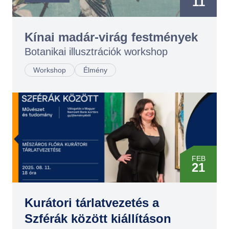
11
FEB
12
Kínai madár-virág festmények
Botanikai illusztrációk workshop
Workshop
Élmény
FEB
21
MÁR
25
Kurátori tárlatvezetés a
Szférák között kiállításon
AUG