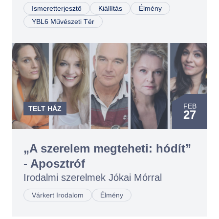
11
Ismeretterjesztő
Kiállítás
Élmény
YBL6 Művészeti Tér
FEB
TELT HÁZ
27
„A szerelem megteheti: hódít”
- Aposztróf
Irodalmi szerelmek Jókai Mórral
Várkert Irodalom
Élmény