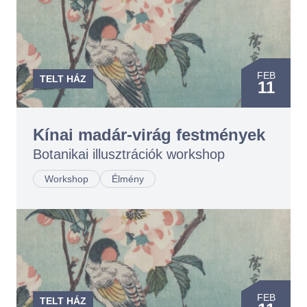
FEB
TELT HÁZ
11
FEB
12
Kínai madár-virág festmények
Botanikai illusztrációk workshop
Workshop
Élmény
FEB
TELT HÁZ