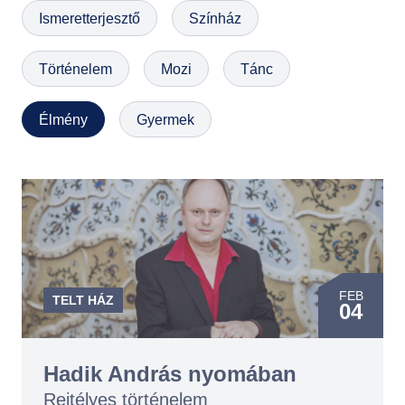
Ismeretterjesztő
Színház
GYIK
Történelem
Mozi
Tánc
Élmény
Gyermek
FEB
TELT HÁZ
04
Hadik András nyomában
Rejtélyes történelem