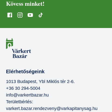
Kövess minket!
Elérhetőségeink
1013 Budapest, Ybl Miklós tér 2-6.
+36 30 294-5004
info@varkertbazar.hu
Területbérlés:
varkert.bazar.rendezveny@varkapitanysag.hu