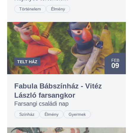
Történelem
Élmény
FEB
TELT HÁZ
09
Fabula Bábszínház - Vitéz
László farsangkor
Farsangi családi nap
Színház
Élmény
Gyermek