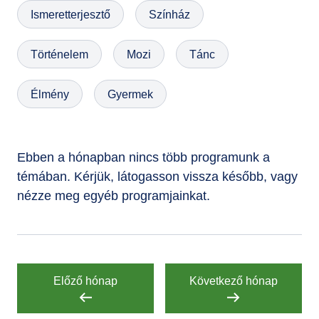
Ismeretterjesztő
Színház
GYIK
Történelem
Mozi
Tánc
Élmény
Gyermek
Ebben a hónapban nincs több programunk a
témában. Kérjük, látogasson vissza később, vagy
nézze meg egyéb programjainkat.
Előző hónap
Következő hónap