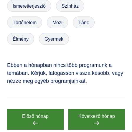
Ismeretterjesztő
Színház
GYIK
Történelem
Mozi
Tánc
Élmény
Gyermek
Ebben a hónapban nincs több programunk a
témában. Kérjük, látogasson vissza később, vagy
nézze meg egyéb programjainkat.
Előző hónap
Következő hónap