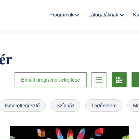
Fő
Programok
Látogatóknak
Ka
navigáció
Kulturális
Aktualitások
események
ér
Rólunk
Kiállítások
Helyszínek
list
card
Múzeumpedagógia
Elmúlt programok elrejtése
Ajándékbolt
Galéria
Ismeretterjesztő
Színház
Történelem
Mo
Házirend
GYIK