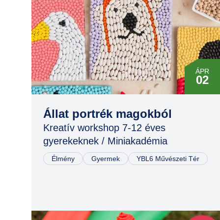
ÁPR
02
Állat portrék magokból
Kreatív workshop 7-12 éves
gyerekeknek / Miniakadémia
Élmény
Gyermek
YBL6 Művészeti Tér