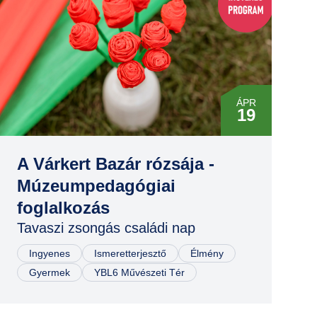
ÁPR
19
ÁPR
19
A Várkert Bazár rózsája -
Múzeumpedagógiai
foglalkozás
Tavaszi zsongás családi nap
Ingyenes
Ismeretterjesztő
Élmény
Gyermek
YBL6 Művészeti Tér