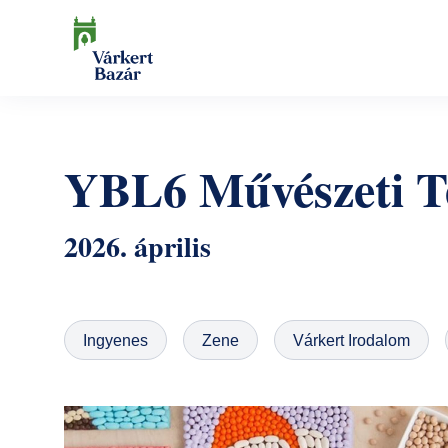
Ugrás
a
tartalomra
Keresés
YBL6 Művészeti T
2026. április
Ingyenes
Zene
Várkert Irodalom