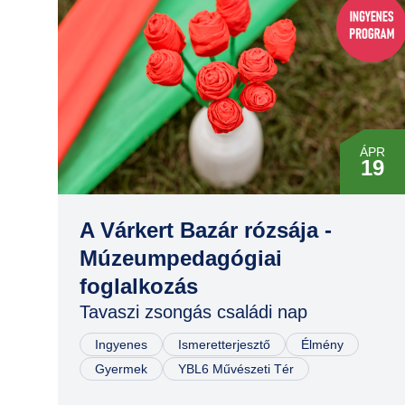
ÁPR
19
ÁPR
19
A Várkert Bazár rózsája -
Múzeumpedagógiai
foglalkozás
Tavaszi zsongás családi nap
Ingyenes
Ismeretterjesztő
Élmény
Gyermek
YBL6 Művészeti Tér