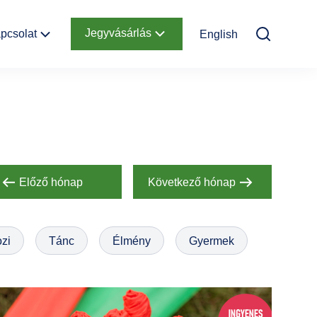
Jegyvásárlás
pcsolat
English
Elérhetőség
Online jegyek
Megközelítés
Ajándékutalvány
Nyitvatartás
Infopont,
jegypénztár
Előző hónap
Következő hónap
Hírlevél
feliratkozás
zi
Tánc
Élmény
Gyermek
Helyszínbérlés