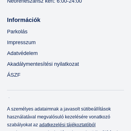
Neoreneszánsz kert: 6:00-24:00
Információk
Parkolás
Impresszum
Adatvédelem
Akadálymentesítési nyilatkozat
ÁSZF
A személyes adataimnak a javasolt sütibeállítások
használatával megvalósuló kezelésére vonatkozó
szabályokat az
adatkezelési tájékoztatóból