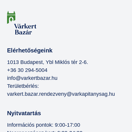
Elérhetőségeink
1013 Budapest, Ybl Miklós tér 2-6.
+36 30 294-5004
info@varkertbazar.hu
Területbérlés:
varkert.bazar.rendezveny@varkapitanysag.hu
Nyitvatartás
Információs pontok: 9:00-17:00