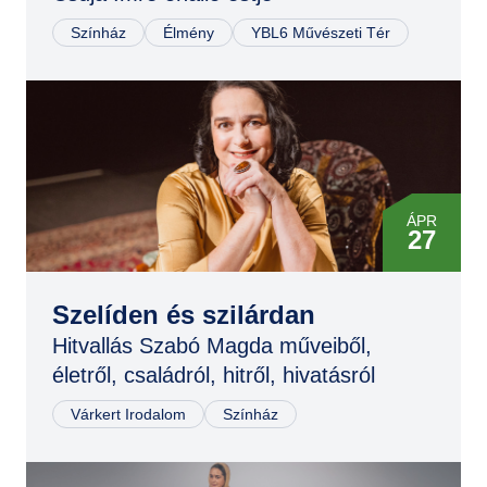
Színház
Élmény
YBL6 Művészeti Tér
ÁPR
27
OKT
05
Szelíden és szilárdan
Hitvallás Szabó Magda műveiből,
FEB
életről, családról, hitről, hivatásról
22
Várkert Irodalom
Színház
MÁJ
17