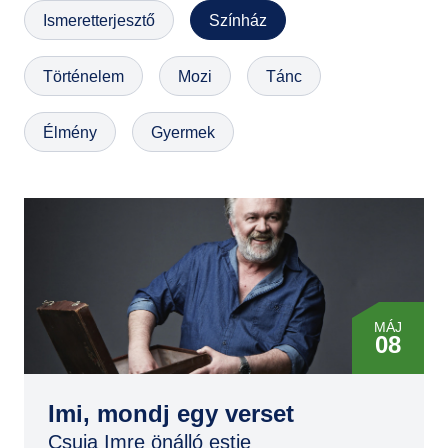
Ismeretterjesztő
Színház
GYIK
Történelem
Mozi
Tánc
Élmény
Gyermek
MÁJ
08
OKT
11
Imi, mondj egy verset
Csuja Imre önálló estje