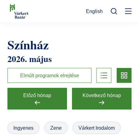
Ugrás
English
a
Mo
tartalomra
Keresés
na
Programok
Színház
Kulturális események
Látogatóknak
2026. május
Aktualitások
Kiállítások
Kapcsolat
list
card
Elérhetőség
Rólunk
Múzeumpedagógia
Elmúlt programok elrejtése
Jegyvásárlás
Online jegyek
Megközelítés
Helyszínek
Előző hónap
Következő hónap
Ajándékutalvány
Nyitvatartás
Ajándékbolt
Infopont, jegypénztár
Hírlevél feliratkozás
Galéria
Ingyenes
Zene
Várkert Irodalom
Helyszínbérlés
Házirend