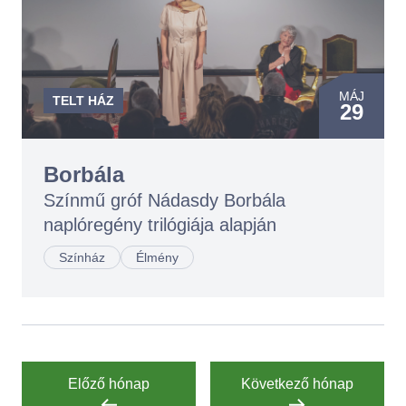
MÁJ
TELT HÁZ
29
Borbála
Színmű gróf Nádasdy Borbála
naplóregény trilógiája alapján
Színház
Élmény
Előző hónap
Következő hónap