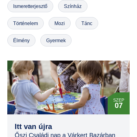
Ismeretterjesztő
Színház
GYIK
Történelem
Mozi
Tánc
Élmény
Gyermek
SZEP
07
SZEP
06
Itt van újra
Őszi Családi nap a Várkert Bazárban