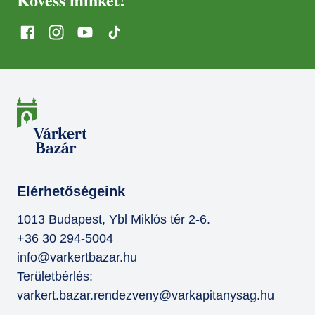
Elérhetőségeink
1013 Budapest, Ybl Miklós tér 2-6.
+36 30 294-5004
info@varkertbazar.hu
Területbérlés:
varkert.bazar.rendezveny@varkapitanysag.hu