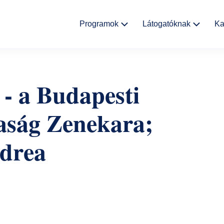
Fő
Programok
Látogatóknak
Ka
navigáció
Kulturális
Aktualitások
események
- a Budapesti
Rólunk
Kiállítások
aság Zenekara;
Helyszínek
Múzeumpedagógia
drea
Ajándékbolt
Galéria
Házirend
GYIK