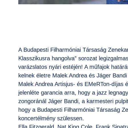
A Budapesti Filharmóniai Társaság Zeneka
Klasszikusra hangolva” sorozat legizgalmasa
varázslatos nyári estéjén! A műfajok határá
kelnek életre Malek Andrea és Jáger Band
Malek Andrea Artisjus- és EMeRTon-díjas é
jelenléte garancia arra, hogy a jazz legnag
zongoránál Jáger Bandi, a karmesteri pulpit
hogy a Budapesti Filharmóniai Társaság Ze
koncertélmény szülessen.
Ella Fitzgerald, Nat King Cole, Frank Sinatr