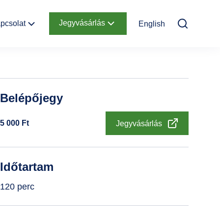
Jegyvásárlás
pcsolat
English
Elérhetőség
Online jegyek
Megközelítés
Ajándékutalvány
Belépőjegy
Nyitvatartás
Infopont,
5 000
Ft
Jegyvásárlás
jegypénztár
Hírlevél
feliratkozás
Időtartam
Helyszínbérlés
120 perc