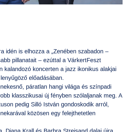
ra idén is elhozza a „Zenében szabadon –
bb pillanatait – ezúttal a VárkertFeszt
n kalandozó koncerten a jazz ikonikus alakjai
i lenyűgöző előadásában.
nekesnő, páratlan hangi világa és színpadi
yobb klasszikusai új fényben szólaljanak meg. A
uson pedig Silló István gondoskodik arról,
nekarával közösen egy felejthetetlen
a, Diana Krall és Barbra Streisand dalai újra