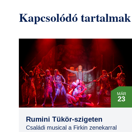
Kapcsolódó tartalmak
MÁR
23
MÁR
23
Rumini Tükör-szigeten
Családi musical a Firkin zenekarral