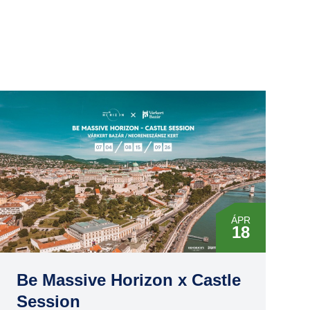
ÁPR
18
MÁJ
16
Be Massive Horizon x Castle
Session