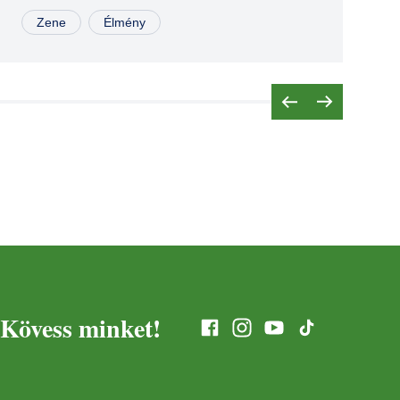
JÚL
04
Zene
Élmény
AUG
15
SZEP
26
Kövess minket!