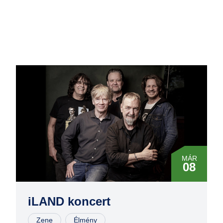
MÁR
08
DEC
29
iLAND koncert
Zene
Élmény