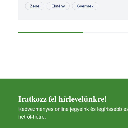
NOV
02
Zene
Élmény
Gyermek
NOV
02
NOV
03
MÁR
29
MÁR
29
NOV
Iratkozz fel hírlevelünkre!
08
Kedvezményes online jegyeink és legfrissebb 
NOV
hétről-hétre.
08