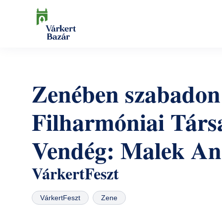
Ugrás
a
tartalomra
Keresés
Zenében szabadon 
Filharmóniai Társ
Vendég: Malek An
VárkertFeszt
VárkertFeszt
Zene