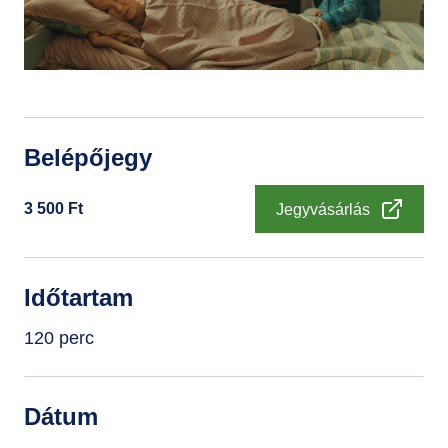
GYIK
Belépőjegy
3 500
Ft
Jegyvásárlás
Időtartam
120 perc
Dátum