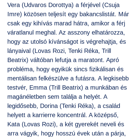
Vera (Udvaros Dorottya) a férjével (Csuja
Imre) közösen teljesít egy bakancslistát. Már
csak egy kihívás marad hátra, amikor a férj
váratlanul meghal. Az asszony elhatározza,
hogy az utolsó kívánságot is végrehajtja, és
lányaival (Lovas Rozi, Tenki Réka, Trill
Beatrix) váltóban lefutja a maratont. Apró
probléma, hogy egyikük sincs fizikálisan és
mentálisan felkészülve a futásra. A legkisebb
testvér, Emma (Trill Beatrix) a munkában és
magánéletben sem találja a helyét. A
legidősebb, Dorina (Tenki Réka), a család
helyett a karrierre koncentrál. A középső,
Kata (Lovas Rozi), a két gyerekét neveli és
arra vágyik, hogy hosszú évek után a párja,