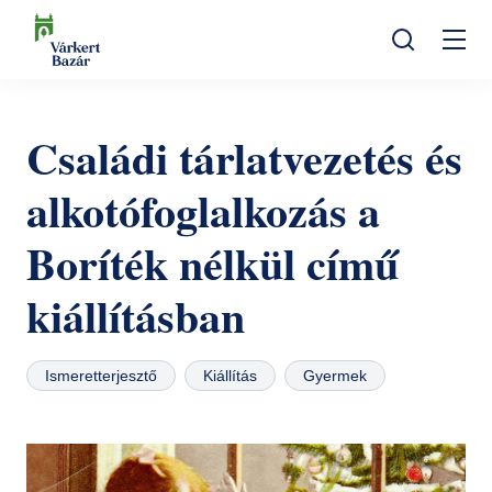
Ugrás
a
Mo
tartalomra
Keresés
na
Programok
Családi tárlatvezetés és
Kulturális események
Látogatóknak
alkotófoglalkozás a
Aktualitások
Kiállítások
Kapcsolat
Boríték nélkül című
Elérhetőség
Rólunk
Múzeumpedagógia
Jegyvásárlás
kiállításban
Online jegyek
Megközelítés
Helyszínek
Ajándékutalvány
Nyitvatartás
Ajándékbolt
Ismeretterjesztő
Kiállítás
Gyermek
Infopont, jegypénztár
Hírlevél feliratkozás
Galéria
Helyszínbérlés
Házirend