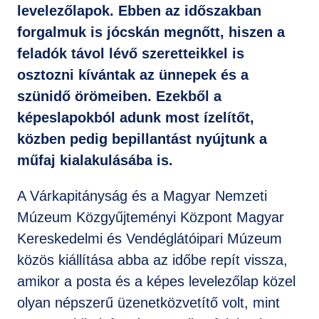
levelezőlapok. Ebben az időszakban
forgalmuk is jócskán megnőtt, hiszen a
feladók távol lévő szeretteikkel is
osztozni kívántak az ünnepek és a
szünidő örömeiben. Ezekből a
képeslapokból adunk most ízelítőt,
közben pedig bepillantást nyújtunk a
műfaj kialakulásába is.
A Várkapitányság és a Magyar Nemzeti
Múzeum Közgyűjteményi Központ Magyar
Kereskedelmi és Vendéglátóipari Múzeum
közös kiállítása abba az időbe repít vissza,
amikor a posta és a képes levelezőlap közel
olyan népszerű üzenetközvetítő volt, mint