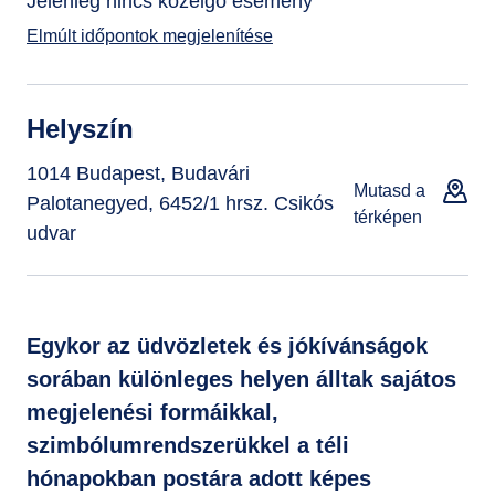
Jelenleg nincs közelgő esemény
Elmúlt időpontok megjelenítése
Helyszín
1014 Budapest, Budavári
Mutasd a
Palotanegyed, 6452/1 hrsz. Csikós
térképen
udvar
Egykor az üdvözletek és jókívánságok
sorában különleges helyen álltak sajátos
megjelenési formáikkal,
szimbólumrendszerükkel a téli
hónapokban postára adott képes