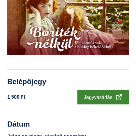
GYIK
Belépőjegy
1 500
Ft
Jegyvásárlás
Dátum