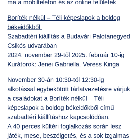
ma a mobiltelefon és az online felületek.
Boríték nélkül – Téli képeslapok a boldog
békeidőkből
Szabadtéri kiállítás a Budavári Palotanegyed
Csikós udvarában
2024. november 29-től 2025. február 10-ig
Kurátorok: Jenei Gabriella, Veress Kinga
November 30-án 10:30-tól 12:30-ig
alkotással egybekötött tárlatvezetésre várjuk
a családokat a Boríték nélkül – Téli
képeslapok a boldog békeidőkből című
szabadtéri kiállításhoz kapcsolódóan.
A 40 perces kültéri foglalkozás során lesz
játék, mese, beszélgetés, és a sok izgalmas