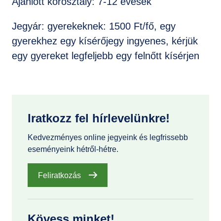
Ajánlott korosztály: 7-12 évesek
Jegyár: gyerekeknek: 1500 Ft/fő, egy
gyerekhez egy kísérőjegy ingyenes, kérjük
egy gyereket legfeljebb egy felnőtt kísérjen
Iratkozz fel hírlevelünkre!
Kedvezményes online jegyeink és legfrissebb
eseményeink hétről-hétre.
Feliratkozás
Kövess minket!