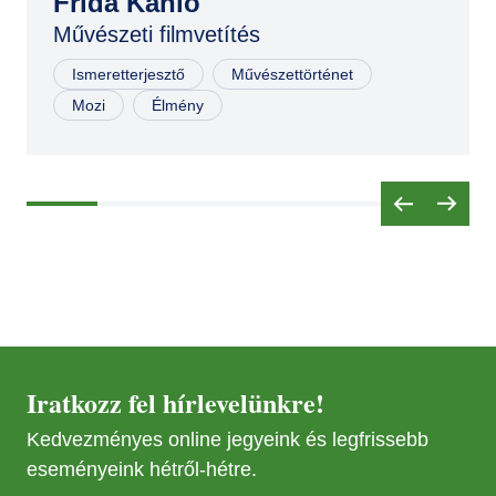
Frida Kahlo
Művészeti filmvetítés
MÁR
10
Ismeretterjesztő
Művészettörténet
Mozi
Élmény
MÁJ
02
JÚN
16
AUG
22
Iratkozz fel hírlevelünkre!
Kedvezményes online jegyeink és legfrissebb
eseményeink hétről-hétre.