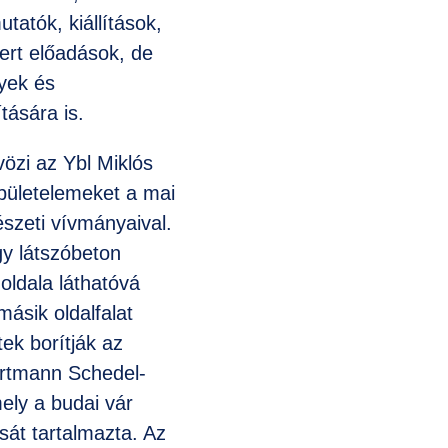
tatók, kiállítások,
ert előadások, de
yek és
tására is.
özi az Ybl Miklós
 épületelemeket a mai
szeti vívmányaival.
y látszóbeton
oldala láthatóvá
másik oldalfalat
tek borítják az
rtmann Schedel-
mely a budai vár
ását tartalmazta. Az