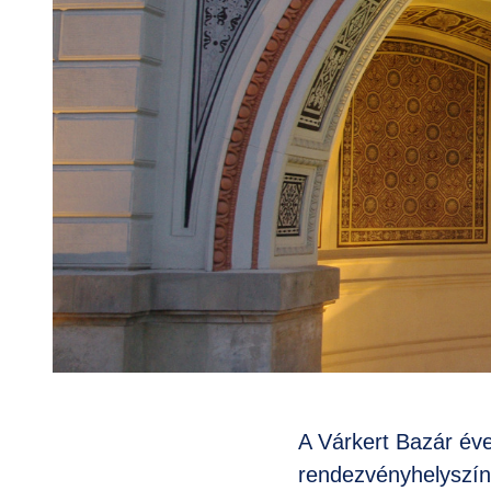
A Várkert Bazár év
rendezvényhelyszínt