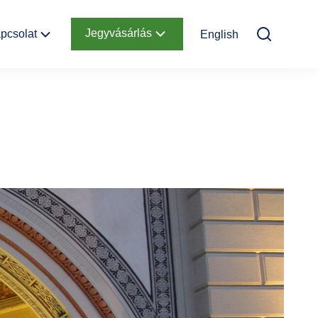
Jegyvásárlás
pcsolat
English
Elérhetőség
Online jegyek
Megközelítés
Ajándékutalvány
Nyitvatartás
Infopont,
jegypénztár
Hírlevél
feliratkozás
Helyszínbérlés