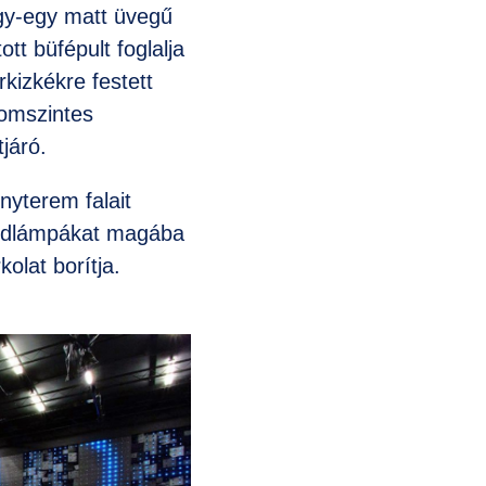
gy-egy matt üvegű
tt büfépult foglalja
rkizkékre festett
romszintes
járó.
yterem falait
 ledlámpákat magába
kolat borítja.