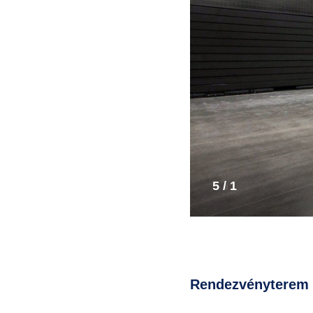
5 /
1
Rendezvényterem h