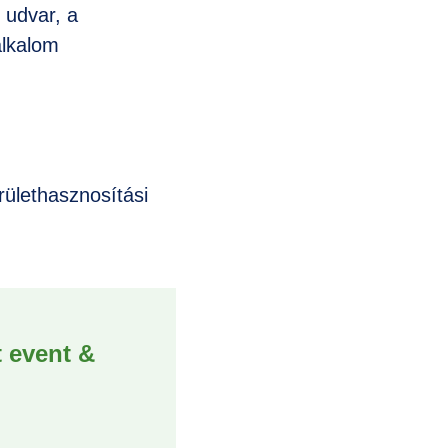
 udvar, a
alkalom
rülethasznosítási
t event &