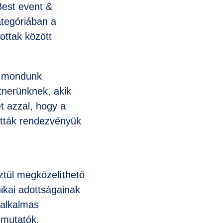
Best event &
ategóriában a
ottak között
n mondunk
tnerünknek, akik
t azzal, hogy a
ották rendezvényük
ztül megközelíthető
ikai adottságainak
 alkalmas
emutatók,