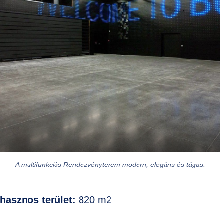
A multifunkciós Rendezvényterem modern, elegáns és tágas.
asznos terület:
820 m2