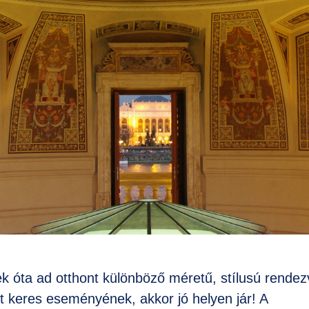
ek óta ad otthont különböző méretű, stílusú rende
 keres eseményének, akkor jó helyen jár! A