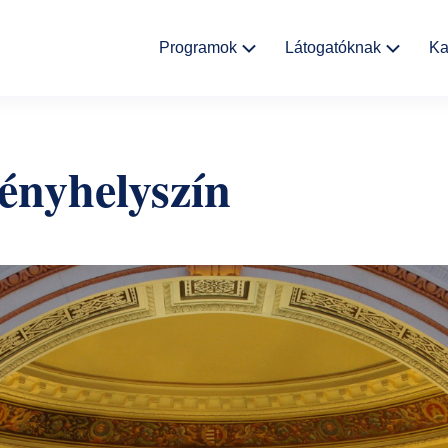
Fő
Programok
Látogatóknak
Ka
navigáció
Kulturális
Aktualitások
események
ényhelyszín
Rólunk
Kiállítások
Helyszínek
Múzeumpedagógia
Ajándékbolt
Galéria
Házirend
GYIK