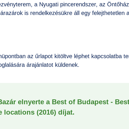
ezvényterem, a Nyugati pincerendszer, az Öntőház
árazárok is rendelkezésükre áll egy felejthetetlen 
pontban az űrlapot kitöltve léphet kapcsolatba te
foglalására árajánlatot küldenek.
Bazár elnyerte a Best of Budapest - Bes
 locations (2016) díjat.