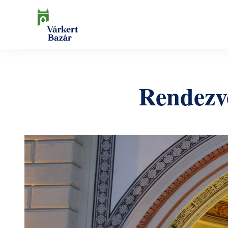
Ugrás
a
tartalomra
Keresés
Rendezv