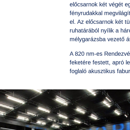
előcsarnok két végét e
fényrudakkal megvilágíto
el. Az előcsarnok két tü
ruhatárából nyílik a há
mélygarázsba vezető át
A 820 nm-es Rendezvén
feketére festett, apró
foglaló akusztikus fabur