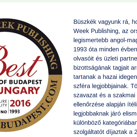
Büszkék vagyunk rá, h
Week Publishing, az or
legismertebb angol-mag
1993 óta minden évbe
olvasóit és üzleti partne
bizottságának tagjait ar
tartanak a hazai idegen
szféra legjobbjainak. T
szavazat és a szakmai 
ellenőrzése alapján ítél
legjobbaknak járó elism
különböző kategóriába
szolgáltatót díjaztak a 