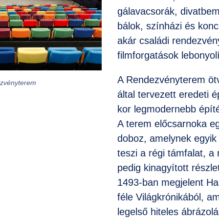
gálavacsorák, divatbemu
bálok, színházi és konc
akár családi rendezvén
filmforgatások lebonyolí
A Rendezvényterem ötv
zvényterem
által tervezett eredeti
kor legmodernebb építé
A terem előcsarnoka eg
doboz, amelynek egyik 
teszi a régi támfalat, a 
pedig kinagyított részle
1493-ban megjelent Ha
féle Világkrónikából, a
legelső hiteles ábrázol