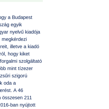
ogy a Budapest
szág egyik
yar nyelvű kiadója
n megkérdezi
reit, illetve a kiadó
ról, hogy kiket
forgalmi szolgáltató
öbb mint tízezer
zsűri szigorú
ik oda a
erést. A 46
n összesen 211
2016-ban nyújtott