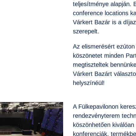
teljesítménye alapján. 
conference locations k
Várkert Bazár is a díjaz
szerepelt.
Az elismerésért ezúto
köszönetet minden Par
megtiszteltek bennünke
Várkert Bazárt választ
helyszínéül!
A Fülkepavilonon keres
rendezvényterem techn
köszönhetően kiválóan
konferenciák, termékb