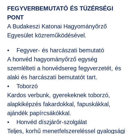
FEGYVERBEMUTATÓ ÉS TÜZÉRSÉGI
PONT
A Budakeszi Katonai Hagyományőrző
Egyesület közreműködésével.
• Fegyver- és harcászati bemutató
A honvéd hagyományőrző egység
szemlélteti a honvédsereg fegyverzetét, és
alaki és harcászati bemutatót tart.
• Toborzó
Kardos verbunk, gyerekeknek toborzó,
alapkiképzés fakardokkal, fapuskákkal,
ajándék papírcsákókkal.
• Honvéd díszjárőr-szolgálat
Teljes, korhű menetfelszereléssel gyalogsági