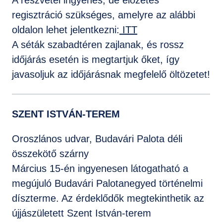
A részvétel ingyenes, de előzetes
regisztráció szükséges, amelyre az alábbi
oldalon lehet jelentkezni:
ITT
A séták szabadtéren zajlanak, és rossz
időjárás esetén is megtartjuk őket, így
javasoljuk az időjárásnak megfelelő öltözetet!
SZENT ISTVÁN-TEREM
Oroszlános udvar, Budavári Palota déli
összekötő szárny
Március 15-én ingyenesen látogatható a
megújuló Budavári Palotanegyed történelmi
díszterme. Az érdeklődők megtekinthetik az
újjászületett Szent István-terem