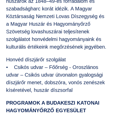
huszárok az 1848–49-es forradalom és
szabadságharc korát idézik. A Magyar
Köztársaság Nemzeti Lovas Díszegység és
a Magyar Huszár és Hagyományőrző
Szövetség lovashuszárai teljesítenek
szolgálatot honvédelmi hagyományaink és
kulturális értékeink megőrzésének jegyében.
Honvéd díszjárőr szolgálat
• Csikós udvar – Főőrség - Oroszlános
udvar – Csikós udvar útvonalon gyalogsági
díszjárőr menet, dobszóra, vonós zenészek
kíséretével, huszár díszsorfal
PROGRAMOK A BUDAKESZI KATONAI
HAGYOMÁNYŐRZŐ EGYESÜLET