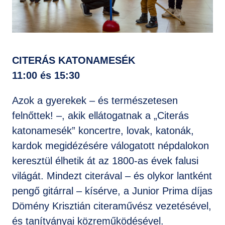
CITERÁS KATONAMESÉK
11:00 és 15:30
Azok a gyerekek – és természetesen
felnőttek! –, akik ellátogatnak a „Citerás
katonamesék” koncertre, lovak, katonák,
kardok megidézésére válogatott népdalokon
keresztül élhetik át az 1800-as évek falusi
világát. Mindezt citerával – és olykor lantként
pengő gitárral – kísérve, a Junior Prima díjas
Dömény Krisztián citeraművész vezetésével,
és tanítványai közreműködésével.