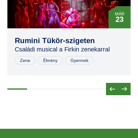
MÁR
23
MÁR
23
Rumini Tükör-szigeten
Családi musical a Firkin zenekarral
NOV
02
Zene
Élmény
Gyermek
NOV
02
NOV
03
MÁR
29
MÁR