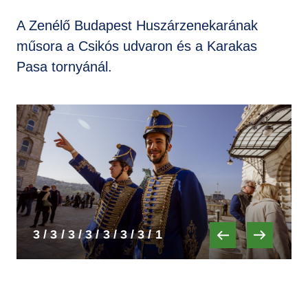
A Zenélő Budapest Huszárzenekarának
műsora a Csikós udvaron és a Karakas
Pasa tornyánál.
3 /
3 /
3 /
3 /
3 /
3 /
3 /
1