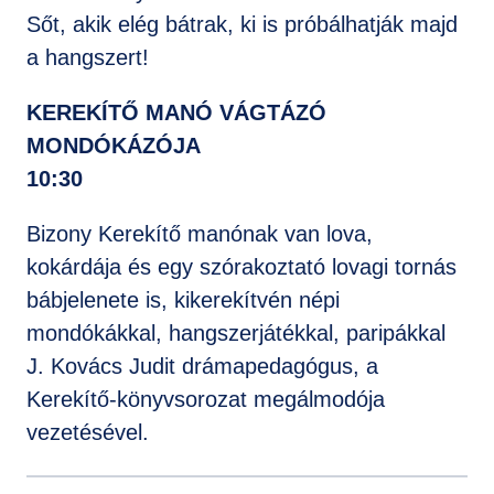
Sőt, akik elég bátrak, ki is próbálhatják majd
a hangszert!
KEREKÍTŐ MANÓ VÁGTÁZÓ
MONDÓKÁZÓJA
10:30
Bizony Kerekítő manónak van lova,
kokárdája és egy szórakoztató lovagi tornás
bábjelenete is, kikerekítvén népi
mondókákkal, hangszerjátékkal, paripákkal
J. Kovács Judit drámapedagógus, a
Kerekítő-könyvsorozat megálmodója
vezetésével.