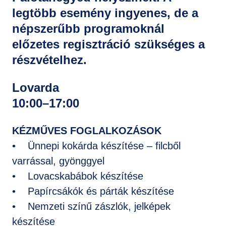
legtöbb esemény ingyenes, de a
népszerűbb programoknál
előzetes regisztráció szükséges a
részvételhez.
Lovarda
10:00–17:00
KÉZMŰVES FOGLALKOZÁSOK
• Ünnepi kokárda készítése – filcből
varrással, gyönggyel
• Lovacskabábok készítése
• Papírcsákók és párták készítése
• Nemzeti színű zászlók, jelképek
készítése