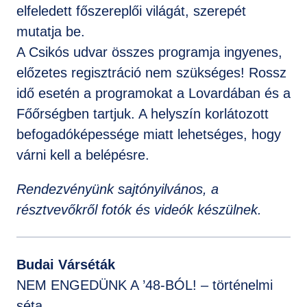
elfeledett főszereplői világát, szerepét
mutatja be.
A Csikós udvar összes programja ingyenes,
előzetes regisztráció nem szükséges! Rossz
idő esetén a programokat a Lovardában és a
Főőrségben tartjuk. A helyszín korlátozott
befogadóképessége miatt lehetséges, hogy
várni kell a belépésre.
Rendezvényünk sajtónyilvános, a
résztvevőkről fotók és videók készülnek.
Budai Várséták
NEM ENGEDÜNK A ’48-BÓL! – történelmi
séta