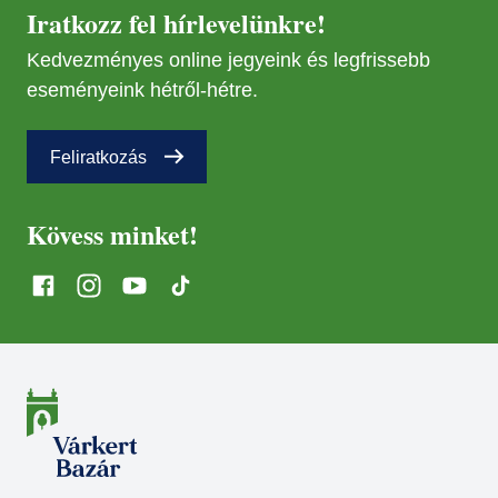
29
Iratkozz fel hírlevelünkre!
Kedvezményes online jegyeink és legfrissebb
NOV
08
eseményeink hétről-hétre.
NOV
08
Feliratkozás
Kövess minket!