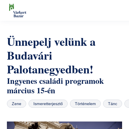
Ugrás
a
tartalomra
Keresés
Programok
Ünnepelj velünk a
Kulturális események
Látogatóknak
Budavári
Aktualitások
Kiállítások
Kapcsolat
Palotanegyedben!
Elérhetőség
Rólunk
Múzeumpedagógia
Jegyvásárlás
Ingyenes családi programok
Online jegyek
Megközelítés
Helyszínek
március 15-én
Ajándékutalvány
Nyitvatartás
Ajándékbolt
Zene
Ismeretterjesztő
Történelem
Tánc
Infopont, jegypénztár
Hírlevél feliratkozás
Galéria
Helyszínbérlés
Házirend