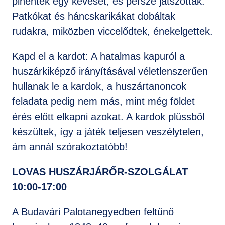
pihentek egy keveset, és persze játszottak.
Patkókat és háncskarikákat dobáltak
rudakra, miközben viccelődtek, énekelgettek.
Kapd el a kardot: A hatalmas kapuról a
huszárkiképző irányításával véletlenszerűen
hullanak le a kardok, a huszártanoncok
feladata pedig nem más, mint még földet
érés előtt elkapni azokat. A kardok plüssből
készültek, így a játék teljesen veszélytelen,
ám annál szórakoztatóbb!
LOVAS HUSZÁRJÁRŐR-SZOLGÁLAT
10:00-17:00
A Budavári Palotanegyedben feltűnő