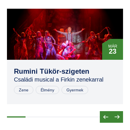
MÁR
23
MÁR
23
Rumini Tükör-szigeten
Családi musical a Firkin zenekarral
NOV
02
Zene
Élmény
Gyermek
NOV
02
NOV
03