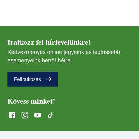
MÁR
29
MÁR
29
Iratkozz fel hírlevelünkre!
Kedvezményes online jegyeink és legfrissebb
NOV
08
eseményeink hétről-hétre.
NOV
08
Feliratkozás
Kövess minket!