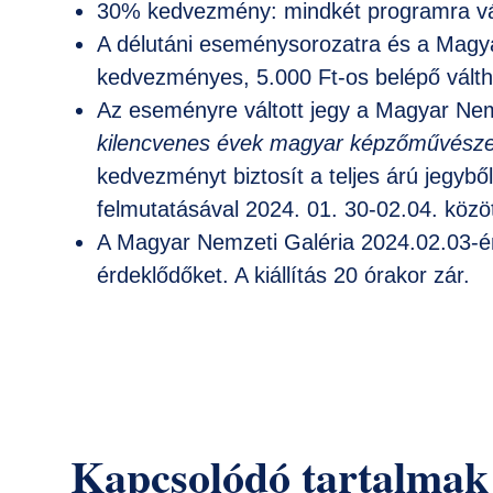
30% kedvezmény: mindkét programra vált
A délutáni eseménysorozatra és a Magya
kedvezményes, 5.000 Ft-os belépő válth
Az eseményre váltott jegy a Magyar Nem
kilencvenes évek magyar képzőművésze
kedvezményt biztosít a teljes árú jegyb
felmutatásával 2024. 01. 30-02.04. között
A Magyar Nemzeti Galéria 2024.02.03-én
érdeklődőket. A kiállítás 20 órakor zár.
Kapcsolódó tartalmak