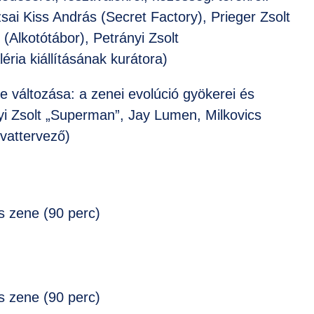
sai Kiss András (Secret Factory), Prieger Zsolt
(Alkotótábor), Petrányi Zsolt
ria kiállításának kurátora)
e változása: a zenei evolúció gyökerei és
yi Zsolt „Superman”, Jay Lumen, Milkovics
vattervező)
s zene (90 perc)
s zene (90 perc)