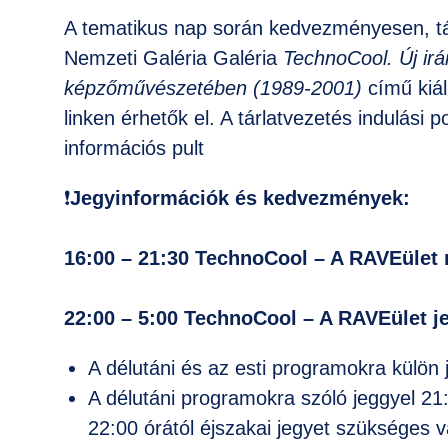
A tematikus nap során kedvezményesen, tá
Nemzeti Galéria Galéria
TechnoCool. Új ir
képzőművészetében (1989-2001)
című kiáll
linken érhetők el. A tárlatvezetés indulási 
információs pult
❗️
Jegyinformációk és kedvezmények:
16:00 – 21:30 TechnoCool – A RAVEület m
22:00 – 5:00 TechnoCool – A RAVEület jel
A délutáni és az esti programokra külön
A délutáni programokra szóló jeggyel 2
22:00 órától éjszakai jegyet szükséges v