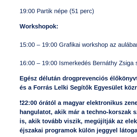
19:00 Partik népe (51 perc)
Workshopok:
15:00 – 19:00 Grafikai workshop az aulába
16:00 – 19:00 Ismerkedés Bernáthy Zsiga s
Egész délután drogprevenciós élőkönyvt
és a Forrás Lelki Segítők Egyesület kö
❗️
22:00 órától a magyar elektronikus zene
hangulatot, akik már a techno-korszak s
is, akik tovább viszik, megújítják az el
éjszakai programok külön jeggyel látoga