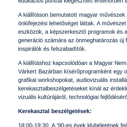
edukációs ponttal kiegészített enteriőrben 
A kiállításon bemutatott magyar művészek 
önkifejezési lehetőséget láttak. A művésze
eszközök, a képszerkesztő programok és a
generáció számára az önmeghatározás új for
inspirálók és felszabadítók.
A kiállításhoz kapcsolódóan a Magyar Nemz
Várkert Bazárban kísérőprogramként egy ol
grafikai workshopokat, audiovizuális installá
kerekasztalbeszélgetéseket kínál az érdekl
vizuális kultúrájáról, technológiai fejlődésérő
Kerekasztal beszélgetések:
18:00-19:30 A ’90-es évek klubéletének fejlő