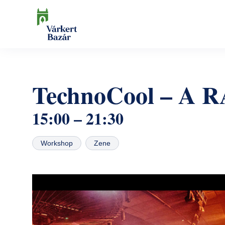
Ugrás
a
tartalomra
Keresés
TechnoCool – A R
15:00 – 21:30
Workshop
Zene