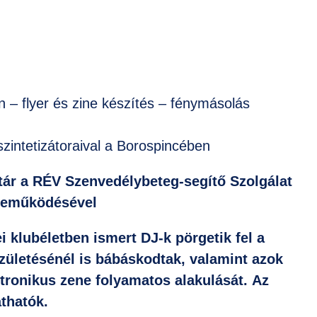
n – flyer és zine készítés – fénymásolás
zintetizátoraival a Borospincében
ár a RÉV Szenvedélybeteg-segítő Szolgálat
zreműködésével
i klubéletben ismert DJ-k pörgetik fel a
zületésénél is bábáskodtak, valamint azok
ektronikus zene folyamatos alakulását. Az
thatók.