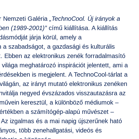
r Nemzeti Galéria
„TechnoCool. Új irányok a
ben (1989-2001)”
című kiállítása. A kiállítás
ásmódját járja körül, amely a
 a szabadságot, a gazdasági és kulturális
át. Ebben az elektronikus zenék forradalmasító
s világa meghatározó inspirációt jelentett, ami a
érdésekben is megjelent. A TechnoCool-tárlat a
 világán, az irányt mutató elektronikus zenéken
 invitálja negyed évszázados visszautazásra az
tó művein keresztül, a különböző médiumok –
is mértékben a számítógép-alapú művészet –
. Az izgalmas és a mai napig újszerűnek ható
ányos, több zenehallgatási, videós és