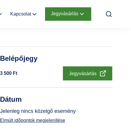
Jegyvásárlás
Kapcsolat
k
Elérhetőség
Online jegyek
Megközelítés
Ajándékutalvány
Belépőjegy
Nyitvatartás
Infopont,
3 500
Ft
Jegyvásárlás
jegypénztár
Hírlevél
feliratkozás
Dátum
Helyszínbérlés
Jelenleg nincs közelgő esemény
Elmúlt időpontok megjelenítése