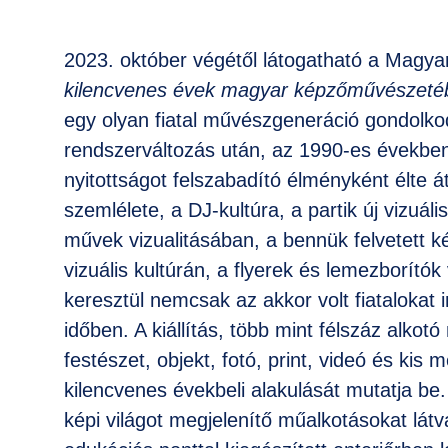
2023. október végétől látogatható a Magya
kilencvenes évek magyar képzőművészeté
egy olyan fiatal művészgeneráció gondolkod
rendszerváltozás után, az 1990-es években
nyitottságot felszabadító élményként élte 
szemlélete, a DJ-kultúra, a partik új vizuáli
művek vizualitásában, a bennük felvetett k
vizuális kultúrán, a flyerek és lemezborítók
keresztül nemcsak az akkor volt fiatalokat
időben. A kiállítás, több mint félszáz alko
festészet, objekt, fotó, print, videó és k
kilencvenes évekbeli alakulását mutatja be
képi világot megjelenítő műalkotásokat látv