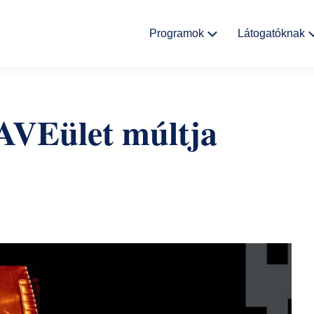
Fő
Programok
Látogatóknak
navigáció
Kulturális
Aktualitáso
események
AVEület múltja
Rólunk
Kiállítások
Helyszínek
Múzeumpedagógia
Ajándékbolt
Galéria
Házirend
GYIK