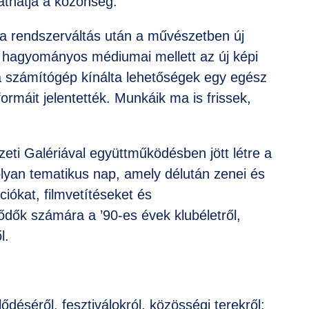
láthatja a közönség.
a rendszerváltás után a művészetben új
t hagyományos médiumai mellett az új képi
 számítógép kínálta lehetőségek egy egész
máit jelentették. Munkáik ma is frissek,
eti Galériával együttműködésben jött létre a
yan tematikus nap, amely délután zenei és
ciókat, filmvetítéseket és
ődők számára a ’90-es évek klubéletről,
l.
déséről, fesztiválokról, közösségi terekről: