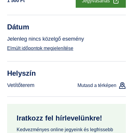
1 500
Ft
Jegyvásárlás
GYIK
Dátum
Jelenleg nincs közelgő esemény
Elmúlt időpontok megjelenítése
Helyszín
Vetítőterem
Mutasd a térképen
Iratkozz fel hírlevelünkre!
Kedvezményes online jegyeink és legfrissebb