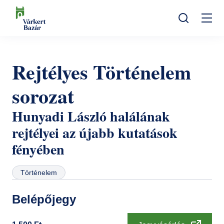
Ugrás
a
Mo
tartalomra
Keresés
na
Programok
Rejtélyes Történelem
Kulturális események
Látogatóknak
sorozat
Aktualitások
Kiállítások
Kapcsolat
Hunyadi László halálának
Elérhetőség
Rólunk
Múzeumpedagógia
Jegyvásárlás
rejtélyei az újabb kutatások
Online jegyek
Megközelítés
fényében
Helyszínek
Ajándékutalvány
Nyitvatartás
Ajándékbolt
Történelem
Infopont, jegypénztár
Hírlevél feliratkozás
Galéria
Belépőjegy
Helyszínbérlés
Házirend