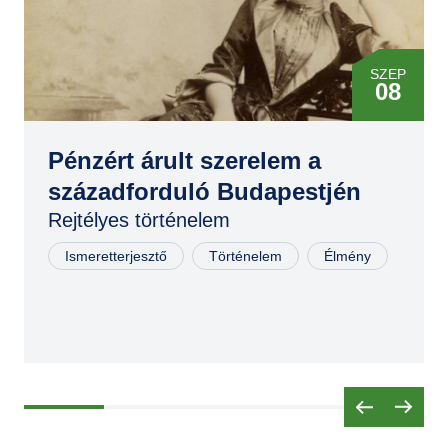
SZEP
08
Pénzért árult szerelem a
századforduló Budapestjén
Rejtélyes történelem
Ismeretterjesztő
Történelem
Élmény