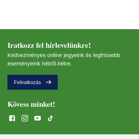
JÚN
08
OKT
16
Iratkozz fel hírlevelünkre!
DEC
11
Kedvezményes online jegyeink és legfrissebb
eseményeink hétről-hétre.
Feliratkozás
Kövess minket!