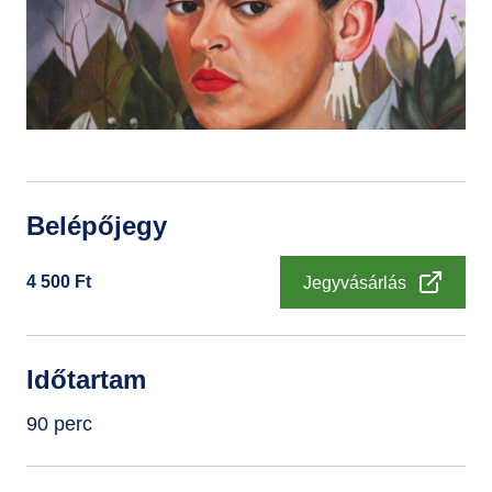
GYIK
Belépőjegy
4 500
Ft
Jegyvásárlás
Időtartam
90 perc