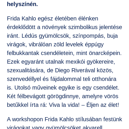
helyszínén.
Frida Kahlo egész életében élénken
érdeklődött a növények szimbolikus jelentése
iránt. Lédús gyümölcsök, színpompás, buja
virágok, vibrálóan zöld levelek éppúgy
felbukkantak csendéletein, mint önarcképein.
Ezek egyaránt utalnak mexikói gyökereire,
szexualitására, de Diego Riverával közös,
szenvedéllyel és fájdalommal teli otthonára
is. Utolsó műveinek egyike is egy csendélet.
Két félbevágott görögdinnye, amelyre vörös
betűkkel írta rá: Viva la vida! – Éljen az élet!
A workshopon Frida Kahlo stílusában festünk
virágokat vagy gyümölcsöket akvarell