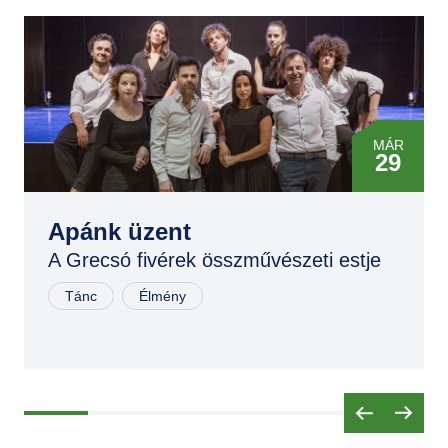
MÁR
29
JÚN
17
Apánk üzent
A Grecsó fivérek összművészeti estje
OKT
06
Tánc
Élmény
DEC
29
MÁR
02