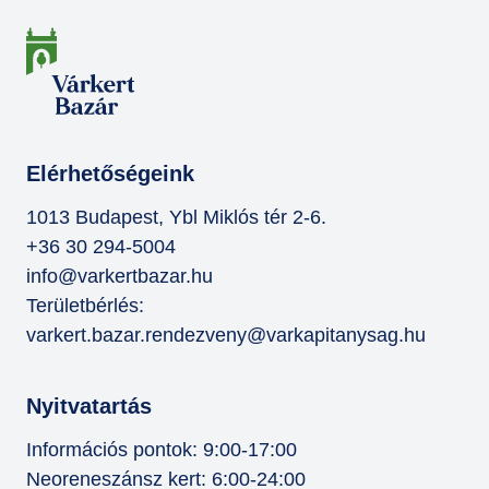
Elérhetőségeink
1013 Budapest, Ybl Miklós tér 2-6.
+36 30 294-5004
info@varkertbazar.hu
Területbérlés:
varkert.bazar.rendezveny@varkapitanysag.hu
Nyitvatartás
Információs pontok: 9:00-17:00
Neoreneszánsz kert: 6:00-24:00