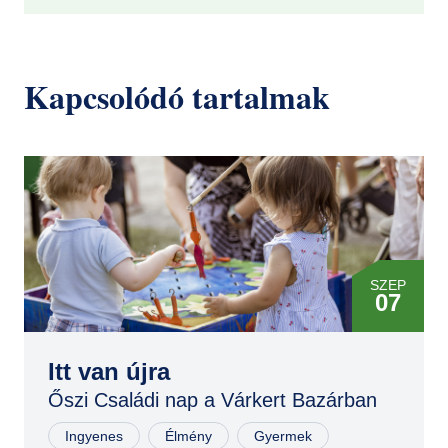
Kapcsolódó tartalmak
SZEP
07
SZEP
06
Itt van újra
Őszi Családi nap a Várkert Bazárban
Ingyenes
Élmény
Gyermek