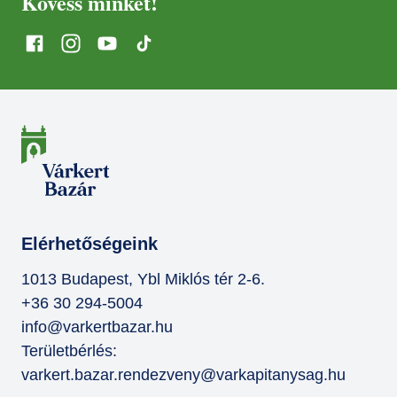
Kövess minket!
Elérhetőségeink
1013 Budapest, Ybl Miklós tér 2-6.
+36 30 294-5004
info@varkertbazar.hu
Területbérlés:
varkert.bazar.rendezveny@varkapitanysag.hu