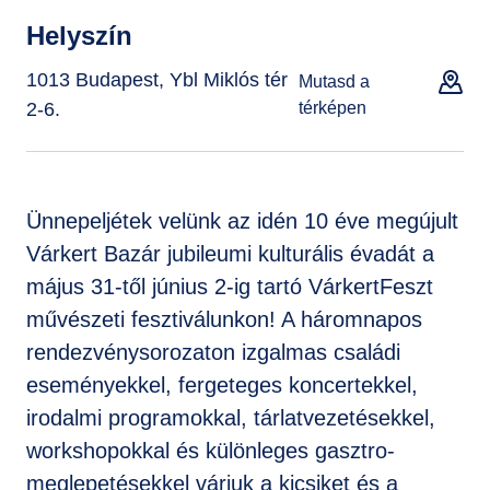
Helyszín
1013 Budapest, Ybl Miklós tér
Mutasd a
2-6.
térképen
Ünnepeljétek velünk az idén 10 éve megújult
Várkert Bazár jubileumi kulturális évadát a
május 31-től június 2-ig tartó VárkertFeszt
művészeti fesztiválunkon! A háromnapos
rendezvénysorozaton izgalmas családi
eseményekkel, fergeteges koncertekkel,
irodalmi programokkal, tárlatvezetésekkel,
workshopokkal és különleges gasztro-
meglepetésekkel várjuk a kicsiket és a