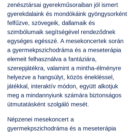
zenésztársai gyerekműsoraiban jól ismert
gyerekdalaink és mondókáink gyöngysorként
felfűzve, szövegeik, dallamaik és
szimbólumaik segítségével rendeződnek
egységes egésszé. A mesekoncertek során
a gyermekpszichodráma és a meseterápia
elemeit felhasználva a fantáziára,
szerepjátékra, valamint a mintha-élményre
helyezve a hangsúlyt, közös énekléssel,
játékkal, interaktív módon, együtt alkotjuk
meg a mindannyiunk számára biztonságos
útmutatásként szolgáló mesét.
Népzenei mesekoncert a
gyermekpszichodráma és a meseterápia