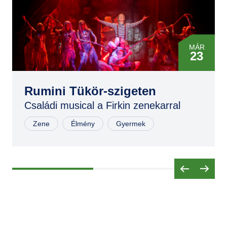
MÁR
23
MÁR
23
Rumini Tükör-szigeten
Családi musical a Firkin zenekarral
NOV
02
Zene
Élmény
Gyermek
NOV
02
NOV
03
MÁR
29