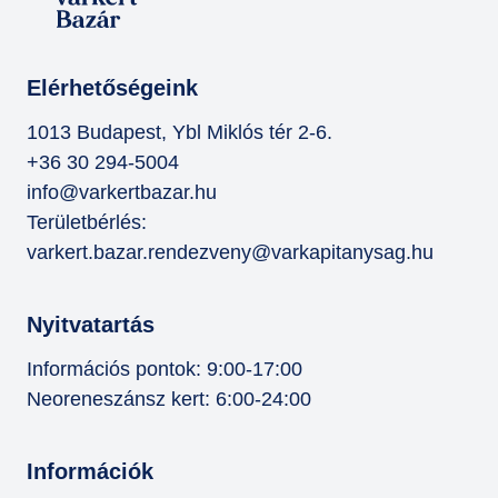
Elérhetőségeink
1013 Budapest, Ybl Miklós tér 2-6.
+36 30 294-5004
info@varkertbazar.hu
Területbérlés:
varkert.bazar.rendezveny@varkapitanysag.hu
Nyitvatartás
Információs pontok: 9:00-17:00
Neoreneszánsz kert: 6:00-24:00
Információk