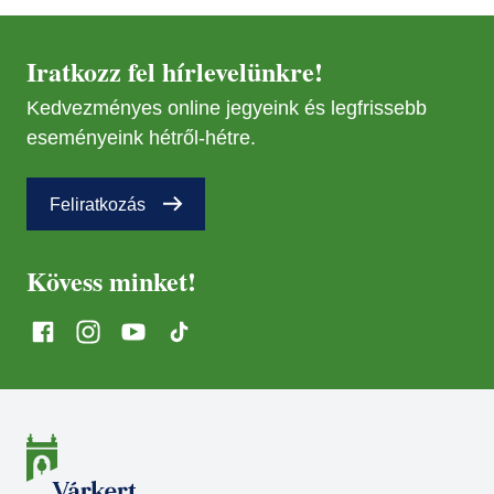
MÁR
29
Iratkozz fel hírlevelünkre!
Kedvezményes online jegyeink és legfrissebb
NOV
08
eseményeink hétről-hétre.
NOV
Feliratkozás
08
Kövess minket!