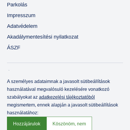
Parkolás
Impresszum
Adatvédelem
Akadálymentesítési nyilatkozat
ÁSZF
A személyes adataimnak a javasolt sütibeállítások
használatával megvalósuló kezelésére vonatkozó
szabályokat az
adatkezelési tájékoztatóból
megismertem, ennek alapján a javasolt sütibeállítások
használatához:
© Várkert Bazár 2026
Fejlesztette az
Integral Vision Kft.
Hozzájárulok
Köszönöm, nem