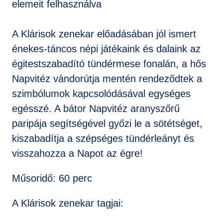
elemeit felhasználva
A Klárisok zenekar előadásában jól ismert
énekes-táncos népi játékaink és dalaink az
égitestszabadító tündérmese fonalán, a hős
Napvitéz vándorútja mentén rendeződtek a
szimbólumok kapcsolódásával egységes
egésszé. A bátor Napvitéz aranyszőrű
paripája segítségével győzi le a sötétséget,
kiszabadítja a szépséges tündérleányt és
visszahozza a Napot az égre!
Műsoridő: 60 perc
A Klárisok zenekar tagjai: