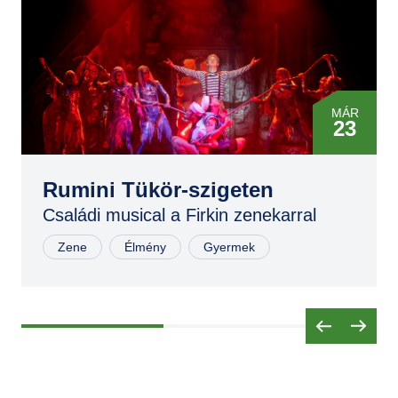
MÁR
23
MÁR
23
Rumini Tükör-szigeten
Családi musical a Firkin zenekarral
NOV
02
Zene
Élmény
Gyermek
NOV
02
NOV
03