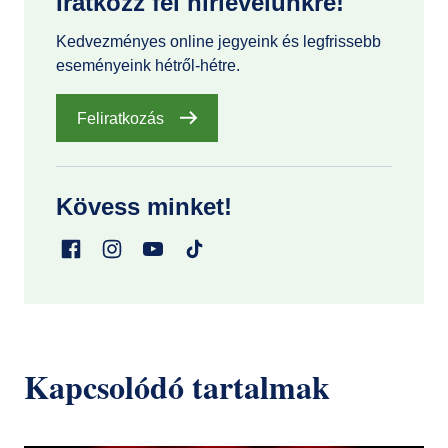
Iratkozz fel hírlevelünkre!
Kedvezményes online jegyeink és legfrissebb
eseményeink hétről-hétre.
Feliratkozás
Kövess minket!
Kapcsolódó tartalmak