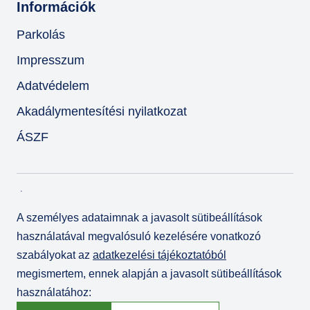
Információk
Parkolás
Impresszum
Adatvédelem
Akadálymentesítési nyilatkozat
ÁSZF
A személyes adataimnak a javasolt sütibeállítások
használatával megvalósuló kezelésére vonatkozó
szabályokat az
adatkezelési tájékoztatóból
megismertem, ennek alapján a javasolt sütibeállítások
használatához:
© Várkert Bazár 2026
Fejlesztette az
Integral Vision Kft.