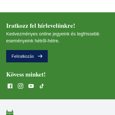
MÁR
29
MÁR
29
Iratkozz fel hírlevelünkre!
Kedvezményes online jegyeink és legfrissebb
NOV
08
eseményeink hétről-hétre.
NOV
Feliratkozás
08
Kövess minket!