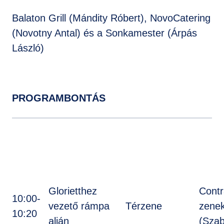
Balaton Grill (Mándity Róbert), NovoCatering
(Novotny Antal) és a Sonkamester (Árpás
László)
PROGRAMBONTÁS
Glorietthez
Cont
10:00-
vezető rámpa
Térzene
zene
10:20
alján
(Sza