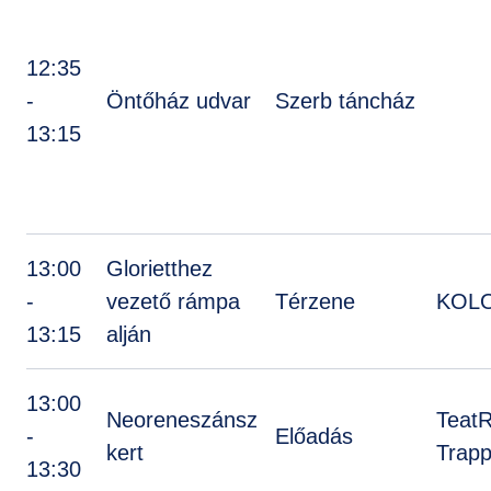
12:35
-
Öntőház udvar
Szerb táncház
13:15
13:00
Glorietthez
-
vezető rámpa
Térzene
KOLO
13:15
alján
13:00
Neoreneszánsz
Teat
-
Előadás
kert
Trapp
13:30