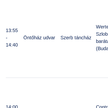
Werte
13:55
Szlob
-
Öntőház udvar
Szerb táncház
barát
14:40
(Buda
14:00
Cont