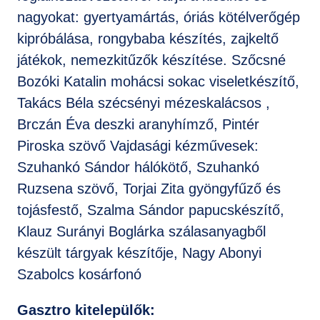
nagyokat: gyertyamártás, óriás kötélverőgép
kipróbálása, rongybaba készítés, zajkeltő
játékok, nemezkitűzők készítése. Szőcsné
Bozóki Katalin mohácsi sokac viseletkészítő,
Takács Béla szécsényi mézeskalácsos ,
Brczán Éva deszki aranyhímző, Pintér
Piroska szövő Vajdasági kézművesek:
Szuhankó Sándor hálókötő, Szuhankó
Ruzsena szövő, Torjai Zita gyöngyfűző és
tojásfestő, Szalma Sándor papucskészítő,
Klauz Surányi Boglárka szálasanyagből
készült tárgyak készítője, Nagy Abonyi
Szabolcs kosárfonó
Gasztro kitelepülők: