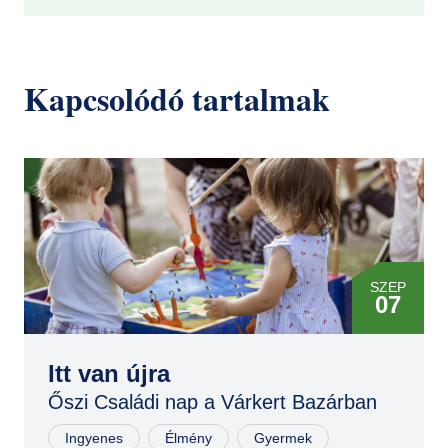
Kapcsolódó tartalmak
SZEP
07
SZEP
06
Itt van újra
Őszi Családi nap a Várkert Bazárban
Ingyenes
Élmény
Gyermek