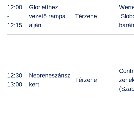
12:00
Glorietthez
Werte
-
vezető rámpa
Térzene
Slob
12:15
alján
barát
Cont
12:30-
Neoreneszánsz
Térzene
zene
13:00
kert
(Sza