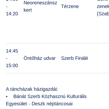
Neoreneszánsz
-
Térzene
zene
kert
14:20
(Sza
14:45
-
Öntőház udvar
Szerb Finálé
15:00
A táncházak házigazdái:
• Bánát Szerb Közhasznú Kulturális
Egyesület - Deszk néptáncosai