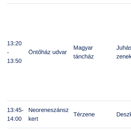
13:20
Magyar
Juhá
-
Öntőház udvar
táncház
zene
13:50
13:45-
Neoreneszánsz
Térzene
Deszk
14:00
kert