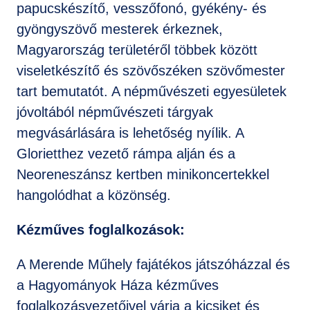
papucskészítő, vesszőfonó, gyékény- és
gyöngyszövő mesterek érkeznek,
Magyarország területéről többek között
viseletkészítő és szövőszéken szövőmester
tart bemutatót. A népművészeti egyesületek
jóvoltából népművészeti tárgyak
megvásárlására is lehetőség nyílik. A
Glorietthez vezető rámpa alján és a
Neoreneszánsz kertben minikoncertekkel
hangolódhat a közönség.
Kézműves foglalkozások:
A Merende Műhely fajátékos játszóházzal és
a Hagyományok Háza kézműves
foglalkozásvezetőivel várja a kicsiket és