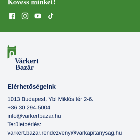
Kövess minket!
Elérhetőségeink
1013 Budapest, Ybl Miklós tér 2-6.
+36 30 294-5004
info@varkertbazar.hu
Területbérlés:
varkert.bazar.rendezveny@varkapitanysag.hu