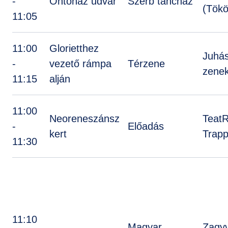
-
Öntőház udvar
Szerb táncház
(Tökö
11:05
11:00
Glorietthez
Juhá
-
vezető rámpa
Térzene
zene
11:15
alján
11:00
Neoreneszánsz
Teat
-
Előadás
kert
Trapp
11:30
11:10
Magyar
Zagy