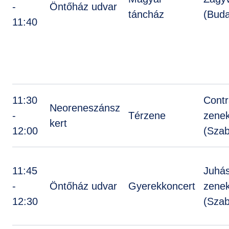
-
Öntőház udvar
táncház
(Buda
11:40
11:30
Cont
Neoreneszánsz
-
Térzene
zene
kert
12:00
(Sza
11:45
Juhá
-
Öntőház udvar
Gyerekkoncert
zene
12:30
(Sza