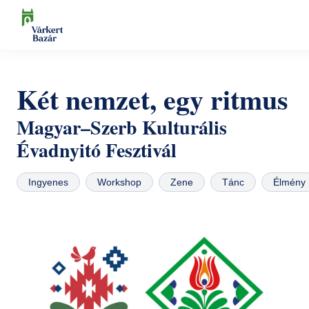
Ugrás
a
tartalomra
Keresés
Programok
Két nemzet, egy ritmus
Kulturális események
Látogatóknak
Magyar–Szerb Kulturális
Aktualitások
Kiállítások
Kapcsolat
Évadnyitó Fesztivál
Elérhetőség
Rólunk
Múzeumpedagógia
Jegyvásárlás
Ingyenes
Workshop
Zene
Tánc
Élmény
Online jegyek
Megközelítés
Helyszínek
Ajándékutalvány
Nyitvatartás
Ajándékbolt
Infopont, jegypénztár
Hírlevél feliratkozás
Galéria
Helyszínbérlés
Házirend