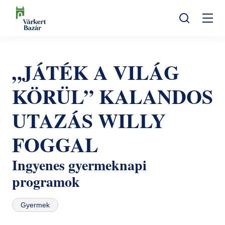
Ugrás
a
Mo
tartalomra
Keresés
na
Programok
„JÁTÉK A VILÁG
Kulturális események
Látogatóknak
KÖRÜL” KALANDOS
Aktualitások
Kiállítások
Kapcsolat
UTAZÁS WILLY
Elérhetőség
Rólunk
Múzeumpedagógia
Jegyvásárlás
FOGGAL
Online jegyek
Megközelítés
Helyszínek
Ingyenes gyermeknapi
Ajándékutalvány
Nyitvatartás
Ajándékbolt
programok
Infopont, jegypénztár
Hírlevél feliratkozás
Galéria
Gyermek
Helyszínbérlés
Házirend