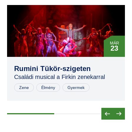
MÁR
23
MÁR
23
Rumini Tükör-szigeten
Családi musical a Firkin zenekarral
NOV
02
Zene
Élmény
Gyermek
NOV
02
NOV
03