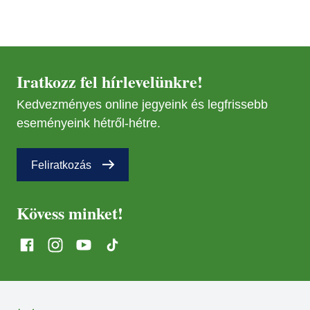
MÁR
29
MÁR
29
Iratkozz fel hírlevelünkre!
Kedvezményes online jegyeink és legfrissebb
NOV
08
eseményeink hétről-hétre.
NOV
Feliratkozás
08
Kövess minket!