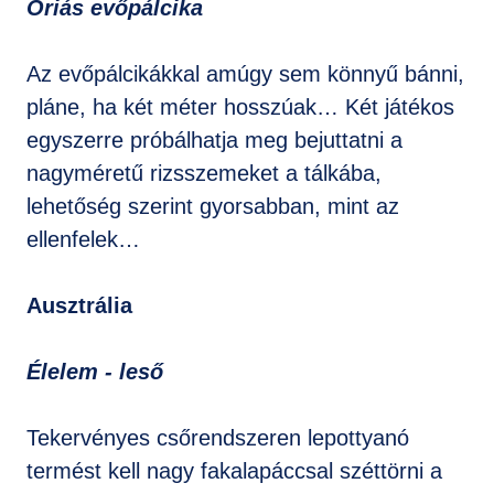
Óriás evőpálcika
Az evőpálcikákkal amúgy sem könnyű bánni,
pláne, ha két méter hosszúak… Két játékos
egyszerre próbálhatja meg bejuttatni a
nagyméretű rizsszemeket a tálkába,
lehetőség szerint gyorsabban, mint az
ellenfelek…
Ausztrália
Élelem - leső
Tekervényes csőrendszeren lepottyanó
termést kell nagy fakalapáccsal széttörni a