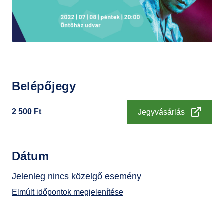
GYIK
Belépőjegy
2 500
Ft
Jegyvásárlás
Dátum
Jelenleg nincs közelgő esemény
Elmúlt időpontok megjelenítése