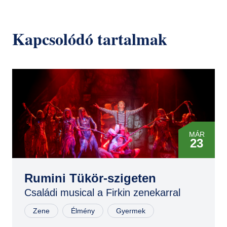
Kapcsolódó tartalmak
MÁR
23
MÁR
23
Rumini Tükör-szigeten
Családi musical a Firkin zenekarral
NOV
02
Zene
Élmény
Gyermek