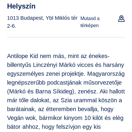
Helyszín
1013 Budapest, Ybl Miklós tér
Mutasd a
2-6.
térképen
Antilope Kid nem más, mint az énekes-
billentyűs Linczényi Márkó vicces és harsány
egyszemélyes zenei projektje. Magyarország
legnépszerűbb podcastjának műsorvezetője
(Márkó és Barna Síkideg), zenész. Aki hallott
már tőle dalokat, az Szia urammal köszön a
barátainak, az étteremben bevallja, hogy
Vegán wok, bármikor kinyom 10 kilót és elég
bátor ahhoz, hogy felszívjon egy kis