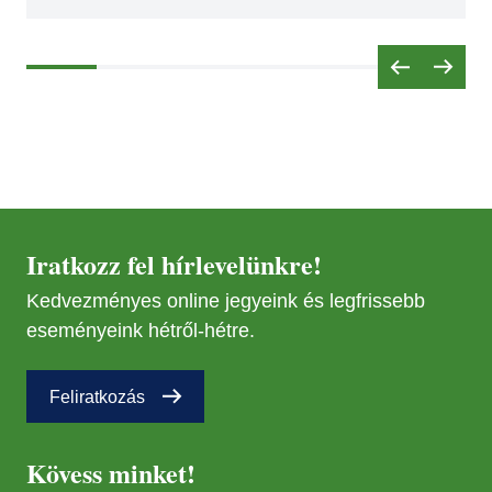
NOV
02
NOV
03
MÁR
29
MÁR
29
Iratkozz fel hírlevelünkre!
Kedvezményes online jegyeink és legfrissebb
NOV
08
eseményeink hétről-hétre.
NOV
08
Feliratkozás
Kövess minket!