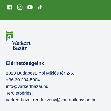
Elérhetőségeink
1013 Budapest, Ybl Miklós tér 2-6.
+36 30 294-5004
info@varkertbazar.hu
Területbérlés:
varkert.bazar.rendezveny@varkapitanysag.hu