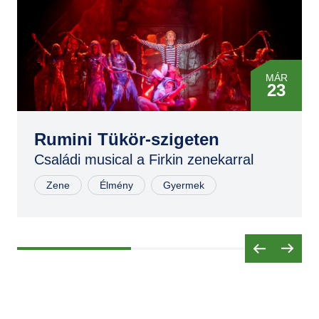
MÁR
23
MÁR
23
Rumini Tükör-szigeten
Családi musical a Firkin zenekarral
NOV
02
Zene
Élmény
Gyermek
NOV
02
NOV
03
MÁR