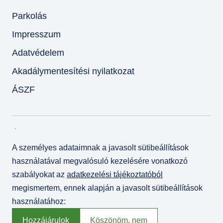
Parkolás
Impresszum
Adatvédelem
Akadálymentesítési nyilatkozat
ÁSZF
A személyes adataimnak a javasolt sütibeállítások
használatával megvalósuló kezelésére vonatkozó
szabályokat az
adatkezelési tájékoztatóból
megismertem, ennek alapján a javasolt sütibeállítások
használatához:
© Várkert Bazár 2026
Fejlesztette az
Integral Vision Kft.
Hozzájárulok
Köszönöm, nem