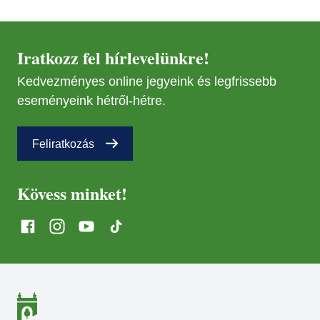
29
MÁR
29
Iratkozz fel hírlevelünkre!
Kedvezményes online jegyeink és legfrissebb
NOV
08
eseményeink hétről-hétre.
NOV
Feliratkozás
08
Kövess minket!