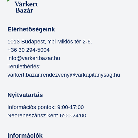
Elérhetőségeink
1013 Budapest, Ybl Miklós tér 2-6.
+36 30 294-5004
info@varkertbazar.hu
Területbérlés:
varkert.bazar.rendezveny@varkapitanysag.hu
Nyitvatartás
Információs pontok: 9:00-17:00
Neoreneszánsz kert: 6:00-24:00
Információk