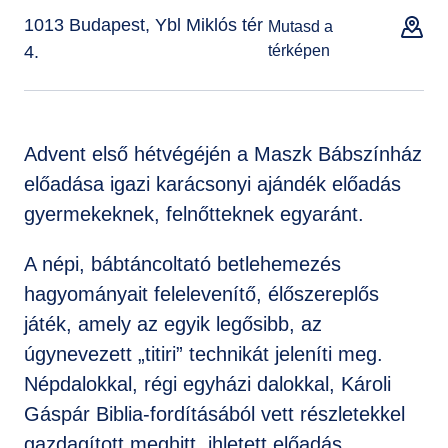
1013 Budapest, Ybl Miklós tér
Mutasd a
4.
térképen
Advent első hétvégéjén a Maszk Bábszínház
előadása igazi karácsonyi ajándék előadás
gyermekeknek, felnőtteknek egyaránt.
A népi, bábtáncoltató betlehemezés
hagyományait felelevenítő, élőszereplős
játék, amely az egyik legősibb, az
úgynevezett „titiri” technikát jeleníti meg.
Népdalokkal, régi egyházi dalokkal, Károli
Gáspár Biblia-fordításából vett részletekkel
gazdagított meghitt, ihletett előadás.