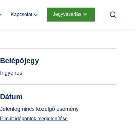
Jegyvásárlás
Kapcsolat
k
Elérhetőség
Online jegyek
Megközelítés
Ajándékutalvány
Belépőjegy
Nyitvatartás
Infopont,
Ingyenes
jegypénztár
Hírlevél
feliratkozás
Dátum
Helyszínbérlés
Jelenleg nincs közelgő esemény
Elmúlt időpontok megjelenítése