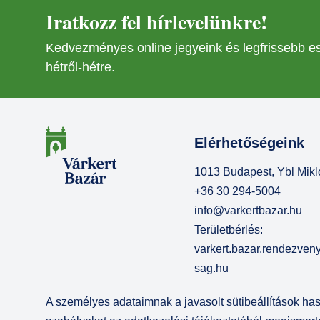
Iratkozz fel hírlevelünkre!
NOV
08
Kedvezményes online jegyeink és legfrissebb 
NOV
hétről-hétre.
08
Elérhetőségeink
1013 Budapest, Ybl Mikló
+36 30 294-5004
info@varkertbazar.hu
Területbérlés:
varkert.bazar.rendezve
sag.hu
A személyes adataimnak a javasolt sütibeállítások h