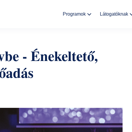
Fő
Programok
Látogatóknak
navigáció
Kulturális
Aktualitáso
események
ívbe - Énekeltető,
Rólunk
Kiállítások
lőadás
Helyszínek
Múzeumpedagógia
Ajándékbolt
Galéria
Házirend
GYIK