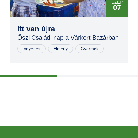
SZEP
07
SZEP
06
Itt van újra
Őszi Családi nap a Várkert Bazárban
Ingyenes
Élmény
Gyermek