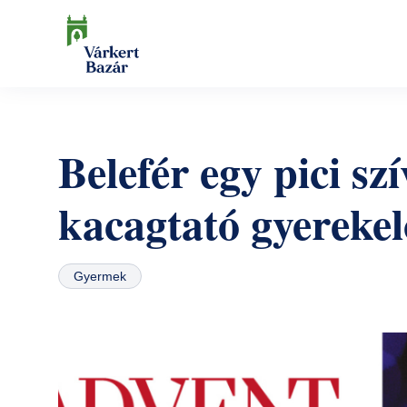
Ugrás
a
tartalomra
Keresés
Belefér egy pici sz
kacagtató gyereke
Gyermek