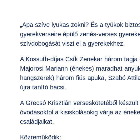
„Apa szíve lyukas zokni? És a tyúkok bizto
gyerekverseire épülő zenés-verses gyereke
szívdobogását viszi el a gyerekekhez.
A Kossuth-díjas Csík Zenekar három tagja er
Majorosi Mariann (énekes) maradhat anyuk
hangszerek) három fiús apuka, Szabó Attila
újra tanító bácsi.
A Grecsó Krisztián verseskötetéből készült
óvodásoktól a kisiskolásokig várja az éneke
családjaikat.
Közreműködik: