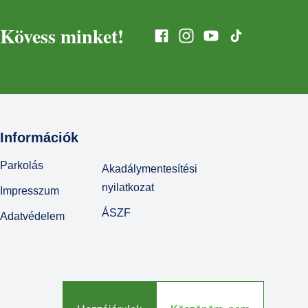
NOV
08
Kövess minket!
NOV
08
Információk
Parkolás
Akadálymentesítési
nyilatkozat
Impresszum
ÁSZF
Adatvédelem
© Várkert Bazár 2026