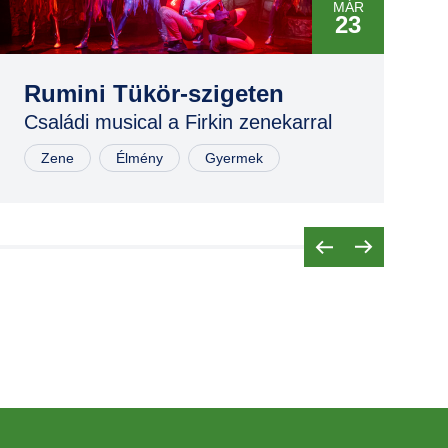
MÁR
23
MÁR
23
Rumini Tükör-szigeten
Családi musical a Firkin zenekarral
NOV
02
Zene
Élmény
Gyermek
NOV
02
NOV
03
MÁR
29
MÁR
29