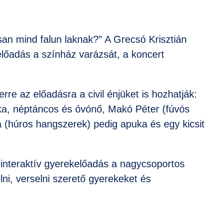
san mind falun laknak?” A Grecsó Krisztián
lőadás a színház varázsát, a koncert
re az előadásra a civil énjüket is hozhatják:
a, néptáncos és óvónő, Makó Péter (fúvós
 (húros hangszerek) pedig apuka és egy kicsit
 interaktív gyerekelőadás a nagycsoportos
lni, verselni szerető gyerekeket és