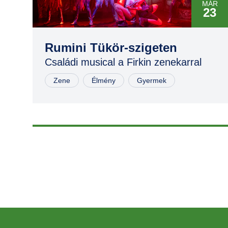
MÁR
23
MÁR
23
Rumini Tükör-szigeten
Családi musical a Firkin zenekarral
NOV
02
Zene
Élmény
Gyermek
NOV
02
NOV
03
MÁR
29
MÁR
29