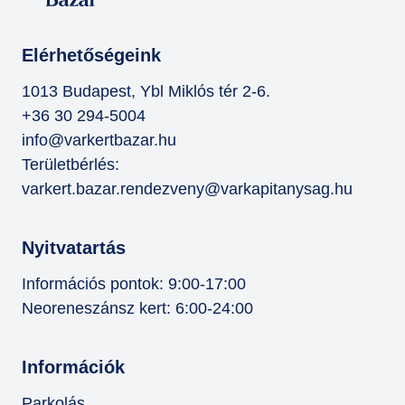
Elérhetőségeink
1013 Budapest, Ybl Miklós tér 2-6.
+36 30 294-5004
info@varkertbazar.hu
Területbérlés:
varkert.bazar.rendezveny@varkapitanysag.hu
Nyitvatartás
Információs pontok: 9:00-17:00
Neoreneszánsz kert: 6:00-24:00
Információk
Parkolás