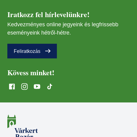
25
Iratkozz fel hírlevelünkre!
AUG
19
Kedvezményes online jegyeink és legfrissebb
eseményeink hétről-hétre.
NOV
18
Feliratkozás
MÁR
21
Kövess minket!
MÁJ
12
SZEP
15