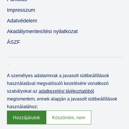
Impresszum
Adatvédelem
Akadálymentesítési nyilatkozat
ÁSZF
A személyes adataimnak a javasolt sütibeállítások
használatával megvalósuló kezelésére vonatkozó
szabályokat az
adatkezelési tájékoztatóból
megismertem, ennek alapján a javasolt sütibeállítások
használatához:
© Várkert Bazár 2026
Fejlesztette az
Integral Vision Kft.
Hozzájárulok
Köszönöm, nem