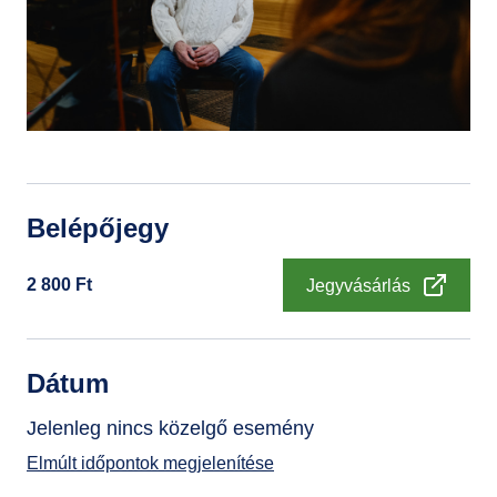
GYIK
Belépőjegy
2 800
Ft
Jegyvásárlás
Dátum
Jelenleg nincs közelgő esemény
Elmúlt időpontok megjelenítése