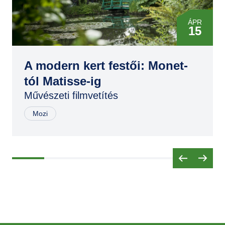
ÁPR
15
MÁJ
20
A modern kert festői: Monet-
tól Matisse-ig
SZEP
Művészeti filmvetítés
05
Mozi
ÁPR
20
MÁJ
18
NOV
16
FEB