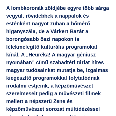
A lombkoronák zöldjébe egyre több sárga
GYIK
vegyül, rövidebbek a nappalok és
esténként nagyot zuhan a hőmérő
higanyszála, de a Várkert Bazár a
borongósabb őszi napokon is
lélekmelegítő kulturális programokat
kínál. A „Heuréka! A magyar géniusz
nyomában” című szabadtéri tárlat híres
magyar tudósainkat mutatja be, izgalmas
kiegészítő programokkal folytatódnak
irodalmi estjeink, a képzőművészet
szerelmeseit pedig a művészeti filmek
mellett a népszerű Zene és
képzőművészet sorozat múltidézéssel