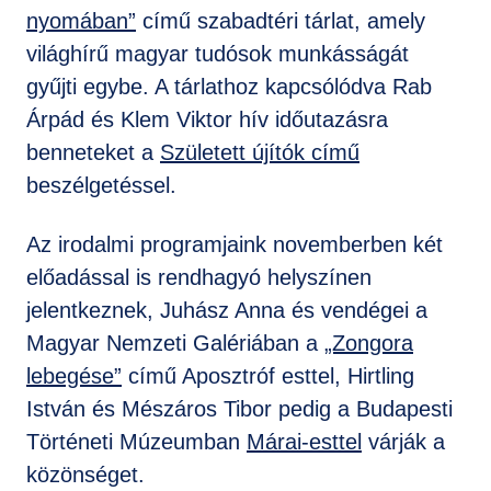
nyomában”
című szabadtéri tárlat, amely
világhírű magyar tudósok munkásságát
gyűjti egybe. A tárlathoz kapcsólódva Rab
Árpád és Klem Viktor hív időutazásra
benneteket a
Született újítók című
beszélgetéssel.
Az irodalmi programjaink novemberben két
előadással is rendhagyó helyszínen
jelentkeznek, Juhász Anna és vendégei a
Magyar Nemzeti Galériában a
„Zongora
lebegése”
című Aposztróf esttel, Hirtling
István és Mészáros Tibor pedig a Budapesti
Történeti Múzeumban
Márai-esttel
várják a
közönséget.