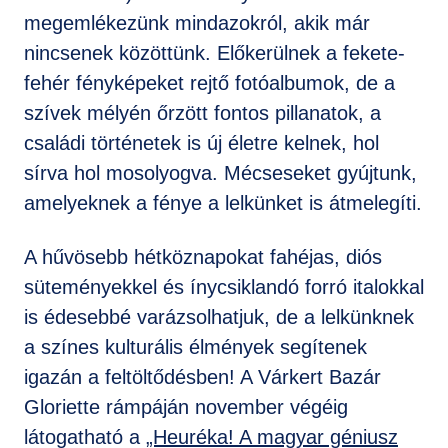
megemlékezünk mindazokról, akik már
nincsenek közöttünk. Előkerülnek a fekete-
fehér fényképeket rejtő fotóalbumok, de a
szívek mélyén őrzött fontos pillanatok, a
családi történetek is új életre kelnek, hol
sírva hol mosolyogva. Mécseseket gyújtunk,
amelyeknek a fénye a lelkünket is átmelegíti.
A hűvösebb hétköznapokat fahéjas, diós
süteményekkel és ínycsiklandó forró italokkal
is édesebbé varázsolhatjuk, de a lelkünknek
a színes kulturális élmények segítenek
igazán a feltöltődésben! A Várkert Bazár
Gloriette rámpáján november végéig
látogatható a
„Heuréka! A magyar géniusz