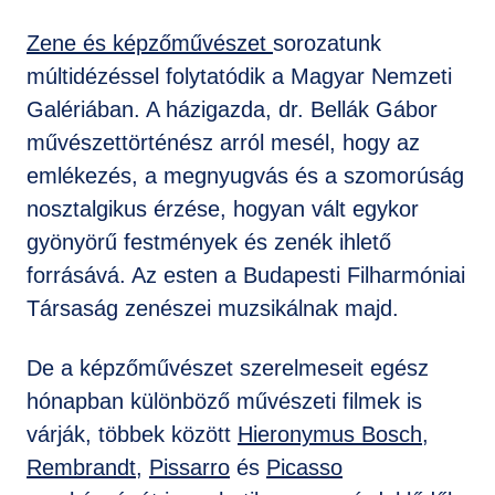
Zene és képzőművészet
sorozatunk
múltidézéssel folytatódik a Magyar Nemzeti
Galériában. A házigazda, dr. Bellák Gábor
művészettörténész arról mesél, hogy az
emlékezés, a megnyugvás és a szomorúság
nosztalgikus érzése, hogyan vált egykor
gyönyörű festmények és zenék ihlető
forrásává. Az esten a Budapesti Filharmóniai
Társaság zenészei muzsikálnak majd.
De a képzőművészet szerelmeseit egész
hónapban különböző művészeti filmek is
várják, többek között
Hieronymus Bosch
,
Rembrandt
,
Pissarro
és
Picasso