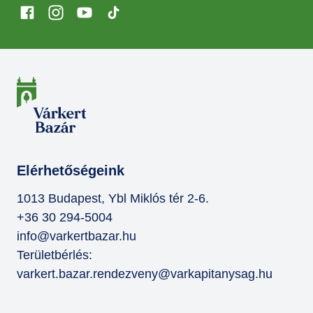
Elérhetőségeink
1013 Budapest, Ybl Miklós tér 2-6.
+36 30 294-5004
info@varkertbazar.hu
Területbérlés:
varkert.bazar.rendezveny@varkapitanysag.hu