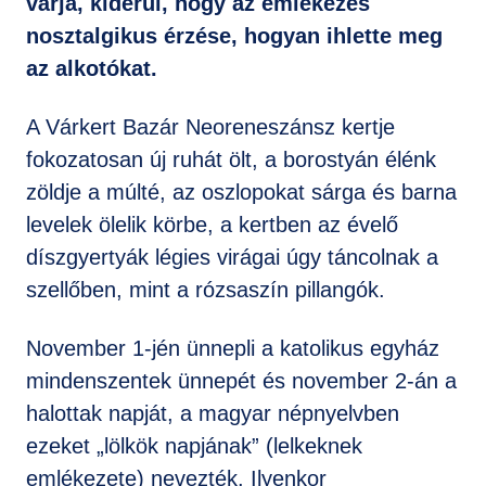
várja, kiderül, hogy az emlékezés
nosztalgikus érzése, hogyan ihlette meg
az alkotókat.
A Várkert Bazár Neoreneszánsz kertje
fokozatosan új ruhát ölt, a borostyán élénk
zöldje a múlté, az oszlopokat sárga és barna
levelek ölelik körbe, a kertben az évelő
díszgyertyák légies virágai úgy táncolnak a
szellőben, mint a rózsaszín pillangók.
November 1-jén ünnepli a katolikus egyház
mindenszentek ünnepét és november 2-án a
halottak napját, a magyar népnyelvben
ezeket „lölkök napjának” (lelkeknek
emlékezete) nevezték. Ilyenkor