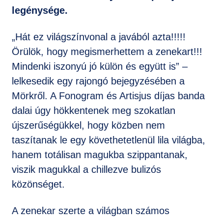
legénysége.
„Hát ez világszínvonal a javából azta!!!!!
Örülök, hogy megismerhettem a zenekart!!!
Mindenki iszonyú jó külön és együtt is” –
lelkesedik egy rajongó bejegyzésében a
Mörkről. A Fonogram és Artisjus díjas banda
dalai úgy hökkentenek meg szokatlan
újszerűségükkel, hogy közben nem
taszítanak le egy követhetetlenül lila világba,
hanem totálisan magukba szippantanak,
viszik magukkal a chillezve bulizós
közönséget.
A zenekar szerte a világban számos