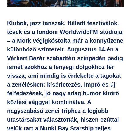
GYIK
Klubok, jazz tanszak, fülledt fesztiválok,
tévék és a londoni WorldwideFM
stúdiója
– a Mörk végigkóstolta már a könnyűzene
különböző színtereit. Augusztus 14-én a
Várkert Bazár szabadtéri színpadán pedig
ismét azokhoz a lényegi dolgokhoz tér
vissza, ami mindig is érdekelte a tagokat
a zenélésben: kísérletezés, impró és új
felfedezések, jó nagy adag humor kitörő
közlési vággyal kombinálva. A
nagyszabású zenei triphez a legjobb
utastársakat választották, hiszen ezúttal
velük tart a Nunki Bay Starship teljes