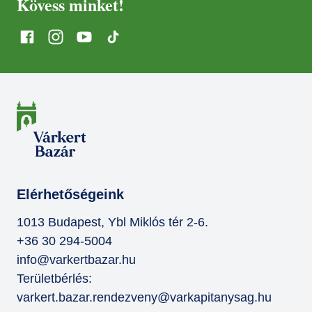
Kövess minket!
Elérhetőségeink
1013 Budapest, Ybl Miklós tér 2-6.
+36 30 294-5004
info@varkertbazar.hu
Területbérlés:
varkert.bazar.rendezveny@varkapitanysag.hu