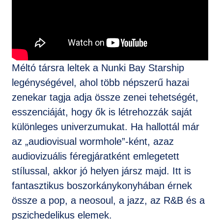
Méltó társra leltek a Nunki Bay Starship
legénységével, ahol több népszerű hazai
zenekar tagja adja össze zenei tehetségét,
esszenciáját, hogy ők is létrehozzák saját
különleges univerzumukat. Ha hallottál már
az „audiovisual wormhole”-ként, azaz
audiovizuális féregjáratként emlegetett
stílussal, akkor jó helyen jársz majd. Itt is
fantasztikus boszorkánykonyhában érnek
össze a pop, a neosoul, a jazz, az R&B és a
pszichedelikus elemek.