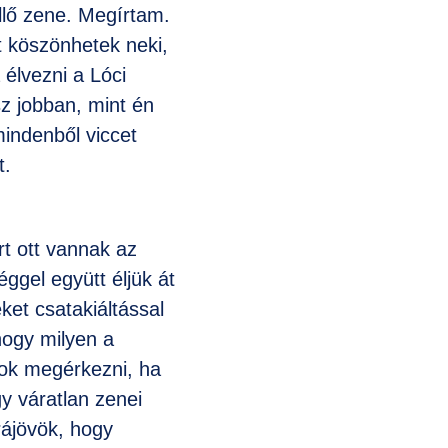
llő zene. Megírtam.
 köszönhetek neki,
 élvezni a Lóci
sz jobban, mint én
mindenből viccet
t.
t ott vannak az
ggel együtt éljük át
ket csatakiáltással
hogy milyen a
dok megérkezni, ha
gy váratlan zenei
rájövök, hogy