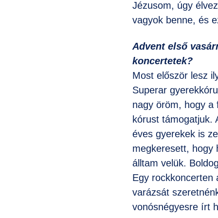
Jézusom, úgy élvez
vagyok benne, és ez
Advent első vasárn
koncertetek?
Most először lesz i
Superar gyerekkórus
nagy öröm, hogy a f
kórust támogatjuk. 
éves gyerekek is ze
megkeresett, hogy 
álltam velük. Boldo
Egy rockkoncerten 
varázsát szeretnénk 
vonósnégyesre írt 