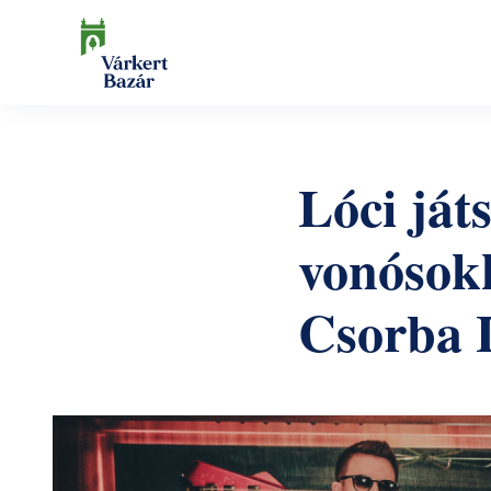
Ugrás
a
tartalomra
Keresés
Lóci ját
vonósokk
Csorba 