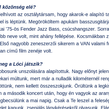
l közönség elé?
lhívott az osztálytársam, hogy akarok-e alapító ta
el is léptünk. Megörököltem apukám basszusgitárj
ai '75-ös Fender Jazz Bass, csúcshangszer. Sorra
öbb neve volt, mint ahány fellépése. Kocsmákban z
. Első nagyobb zeneszerzői sikerem a VAN valami f
n című film zenéje volt.
eg a Lóci játszik?
obosunk unszolására alapítottuk. Nagy előnyt jelen
ari múltunk, mert már a nulladik kilométernél reng
tünk, nem kellett összeszokjunk. Örültünk a legki
 a második koncert után, hogy én vagyok az arany
gbecsülünk a mai napig. Csak a Te leszel a feles
elet kapunk, zseniális lánykérésekről olvasunk. El