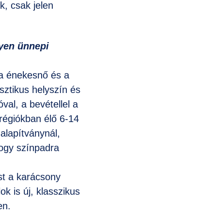
, csak jelen
lyen ünnepi
na énekesnő és a
sztikus helyszín és
val, a bevétellel a
régiókban élő 6-14
alapítványnál,
hogy színpadra
st a karácsony
ok is új, klasszikus
en.