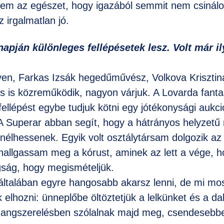
em az egészet, hogy igazából semmit nem csinálok
 irgalmatlan jó.
apján különleges fellépésetek lesz. Volt már i
lyen, Farkas Izsák hegedűművész, Volkova Kriszti
 is közreműködik, nagyon várjuk. A Lovarda fanta
ellépést egybe tudjuk kötni egy jótékonysági aukció
A Superar abban segít, hogy a hátrányos helyzetű 
nélhessenek. Egyik volt osztálytársam dolgozik az 
hallgassam meg a kórust, aminek az lett a vége, 
gság, hogy megismételjük.
általában egyre hangosabb akarsz lenni, de mi mo
elhozni: ünneplőbe öltöztetjük a lelkünket és a dal
hangszerelésben szólalnak majd meg, csendesebb