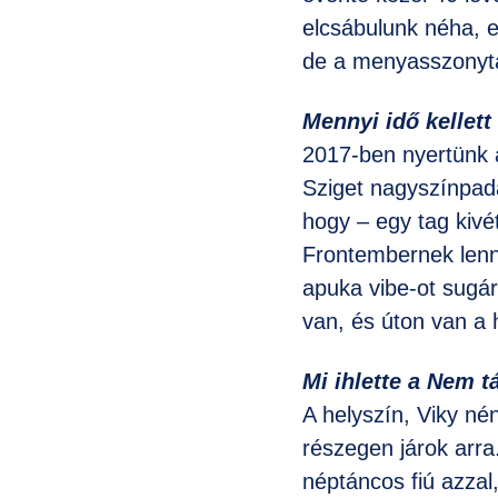
elcsábulunk néha, e
de a menyasszonytá
Mennyi idő kellett
2017-ben nyertünk 
Sziget nagyszínpad
hogy – egy tag kivé
Frontembernek lenni
apuka vibe-ot sugár
van, és úton van a h
Mi ihlette a Nem t
A helyszín, Viky né
részegen járok arr
néptáncos fiú azza