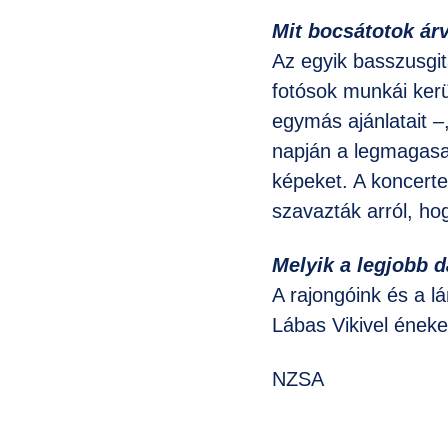
Mit bocsátotok ár
Az egyik basszusgit
fotósok munkái kerü
egymás ajánlatait –
napján a legmagasabb
képeket. A koncerte
szavazták arról, hog
Melyik a legjobb 
A rajongóink és a l
Lábas Vikivel éneke
NZSA