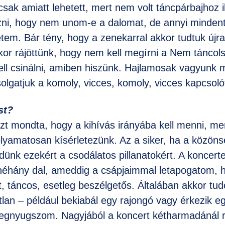
ak amiatt lehetett, mert nem volt táncpárbajhoz i
ni, hogy nem unom-e a dalomat, de annyi mindent
tem. Bár tény, hogy a zenekarral akkor tudtuk újra
mikor rájöttünk, hogy nem kell megírni a Nem táncol
ell csinálni, amiben hiszünk. Hajlamosak vagyunk 
csolgatjuk a komoly, vicces, komoly, vicces kapcsoló
st?
t mondta, hogy a kihívás irányába kell menni, mer
lyamatosan kísérletezünk. Az a siker, ha a közönsé
dünk ezekért a csodálatos pillanatokért. A koncerte
 néhány dal, ameddig a csápjaimmal letapogatom, 
, táncos, esetleg beszélgetős. Általában akkor tu
atlan – például bekiabál egy rajongó vagy érkezik e
 megnyugszom. Nagyjából a koncert kétharmadánál 