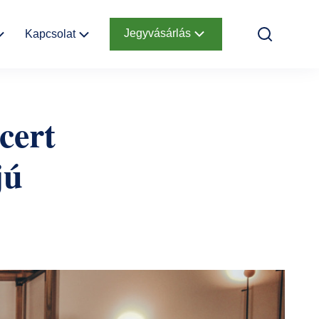
Jegyvásárlás
Kapcsolat
k
Elérhetőség
Online jegyek
cert
Megközelítés
Ajándékutalvány
jú
Nyitvatartás
Infopont,
jegypénztár
Hírlevél
feliratkozás
Helyszínbérlés