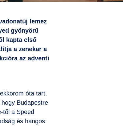
 vadonatúj lemez
gyed gyönyörű
ől kapta első
dítja a zenekar a
kcióra az adventi
ekkorom óta tart.
, hogy Budapestre
e-től a Speed
badság és hangos