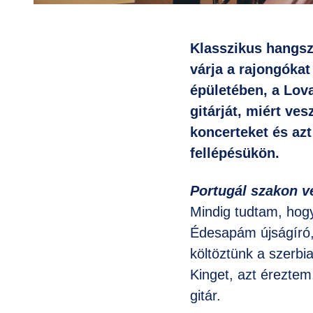
Klasszikus hangsze
várja a rajongóka
épületében, a Lova
gitárját, miért ves
koncerteket és azt
fellépésükön.
Portugál szakon vé
Mindig tudtam, hog
Édesapám újságíró, 
költöztünk a szerbi
Kinget, azt érezte
gitár.