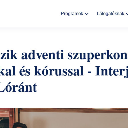
Fő
Programok
Látogatóknak
navigáció
Kulturális
Aktualitáso
események
szik adventi szuperkon
Rólunk
Kiállítások
al és kórussal - Inter
Helyszínek
Múzeumpedagógia
Lóránt
Ajándékbolt
Galéria
Házirend
GYIK