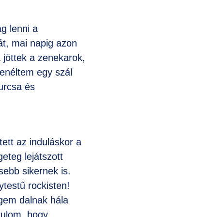
g lenni a
át, mai napig azon
 jöttek a zenekarok,
enéltem egy szál
urcsa és
tett az induláskor a
eteg lejátszott
sebb sikernek is.
testű rockisten!
égem dalnak hála
árulom, hogy