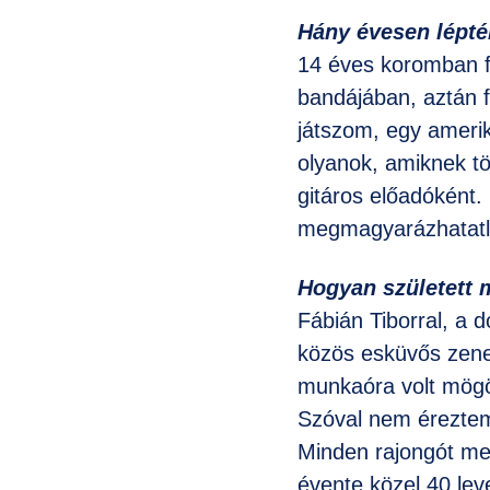
Hány évesen lépté
14 éves koromban fe
bandájában, aztán f
játszom, egy amerik
olyanok, amiknek t
gitáros előadóként
megmagyarázhatatla
Hogyan született m
Fábián Tiborral, a d
közös esküvős zenek
munkaóra volt mögöt
Szóval nem éreztem
Minden rajongót me
évente közel 40 lev