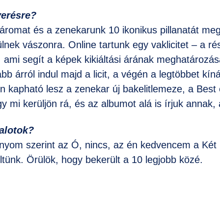
verésre?
áromat és a zenekarunk 10 ikonikus pillanatát meg
lnek vászonra. Online tartunk egy vaklicitet – a ré
, ami segít a képek kikiáltási árának meghatározá
 árról indul majd a licit, a végén a legtöbbet kíná
n kapható lesz a zenekar új bakelitlemeze, a Best 
y mi kerüljön rá, és az albumot alá is írjuk annak, 
dalotok?
ányom szerint az Ó, nincs, az én kedvencem a Két
ltünk. Örülök, hogy bekerült a 10 legjobb közé.