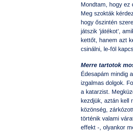
Mondtam, hogy ez cs
Meg szokták kérdez
hogy őszintén szere
játszik ’játékot’, a
kettőt, hanem azt k
csinálni, le-föl kap
Merre tartotok mo
Édesapám mindig az
izgalmas dolgok. Fo
a katarzist. Megküz
kezdjük, aztán kell
közönség, zárkózott
történik valami vár
effekt -, olyankor