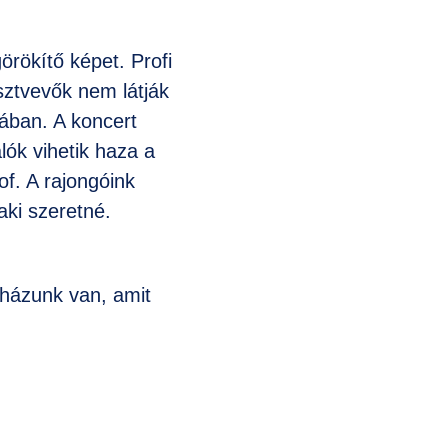
örökítő képet. Profi
sztvevők nem látják
sában. A koncert
lók vihetik haza a
of. A rajongóink
aki szeretné.
 házunk van, amit