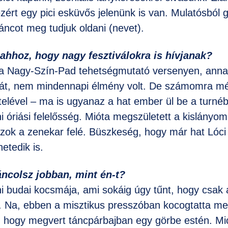
zért egy pici esküvős jelenünk is van. Mulatósból
ncot meg tudjuk oldani (nevet).
 ahhoz, hogy nagy fesztiválokra is hívjanak?
a Nagy-Szín-Pad tehetségmutató versenyen, anna
át, nem mindennapi élmény volt. De számomra mé
telével – ma is ugyanaz a hat ember ül be a turnéb
 óriási felelősség. Mióta megszületett a kislány
zok a zenekar felé. Büszkeség, hogy már hat Lóci
etedik is.
áncolsz jobban, mint én-t?
ni budai kocsmája, ami sokáig úgy tűnt, hogy csak 
a. Na, ebben a misztikus presszóban kocogtatta me
l, hogy megvert táncpárbajban egy görbe estén. Mi