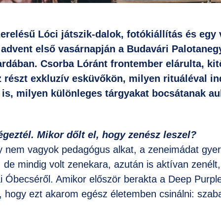
relésű Lóci játszik-dalok, fotókiállítás és egy
t advent első vasárnapján a Budavári Palotane
rdában. Csorba Lóránt frontember elárulta, kit
z részt exkluzív esküvőkön, milyen rituáléval in
 is, milyen különleges tárgyakat bocsátanak au
geztél. Mikor dőlt el, hogy zenész leszel?
y nem vagyok pedagógus alkat, a zeneimádat gyer
de mindig volt zenekara, azután is aktívan zenélt
ai Óbecséről. Amikor először berakta a Deep Purpl
m, hogy ezt akarom egész életemben csinálni: sza