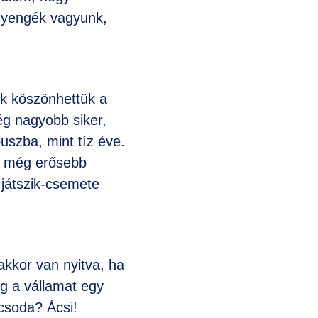
 gyengék vagyunk,
k köszönhettük a
g nagyobb siker,
uszba, mint tíz éve.
om még erősebb
 játszik-csemete
akkor van nyitva, ha
g a vállamat egy
csoda? Ácsi!