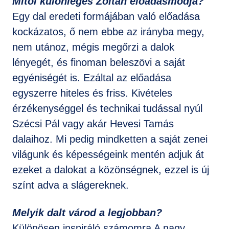
Mitől különleges Zoltán előadásmódja?
Egy dal eredeti formájában való előadása
kockázatos, ő nem ebbe az irányba megy,
nem utánoz, mégis megőrzi a dalok
lényegét, és finoman beleszövi a saját
egyéniségét is. Ezáltal az előadása
egyszerre hiteles és friss. Kivételes
érzékenységgel és technikai tudással nyúl
Szécsi Pál vagy akár Hevesi Tamás
dalaihoz. Mi pedig mindketten a saját zenei
világunk és képességeink mentén adjuk át
ezeket a dalokat a közönségnek, ezzel is új
színt adva a slágereknek.
Melyik dalt várod a legjobban?
Különösen inspiráló számomra A nagy