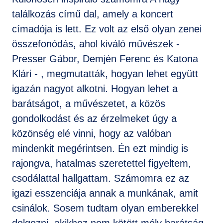
találkozás című dal, amely a koncert
címadója is lett. Ez volt az első olyan zenei
összefonódás, ahol kiváló művészek -
Presser Gábor, Demjén Ferenc és Katona
Klári - , megmutatták, hogyan lehet együtt
igazán nagyot alkotni. Hogyan lehet a
barátságot, a művészetet, a közös
gondolkodást és az érzelmeket úgy a
közönség elé vinni, hogy az valóban
mindenkit megérintsen. Én ezt mindig is
rajongva, hatalmas szeretettel figyeltem,
csodálattal hallgattam. Számomra ez az
igazi esszenciája annak a munkának, amit
csinálok. Sosem tudtam olyan emberekkel
dolgozni, akikhez nem kötött mély barátság.