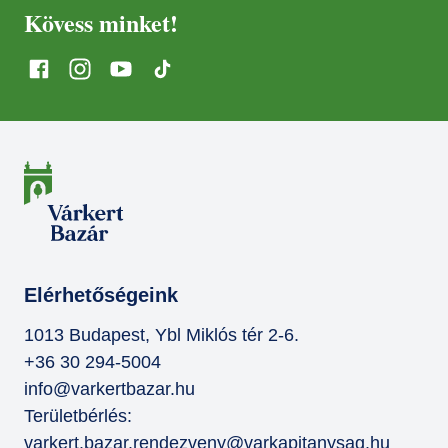
Kövess minket!
Elérhetőségeink
1013 Budapest, Ybl Miklós tér 2-6.
+36 30 294-5004
info@varkertbazar.hu
Területbérlés:
varkert.bazar.rendezveny@varkapitanysag.hu