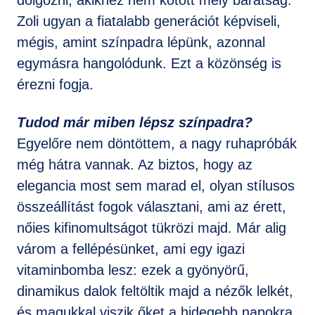
Zoli ugyan a fiatalabb generációt képviseli,
mégis, amint színpadra lépünk, azonnal
egymásra hangolódunk. Ezt a közönség is
érezni fogja.
Tudod már miben lépsz színpadra?
Egyelőre nem döntöttem, a nagy ruhapróbák
még hátra vannak. Az biztos, hogy az
elegancia most sem marad el, olyan stílusos
összeállítást fogok választani, ami az érett,
nőies kifinomultságot tükrözi majd. Már alig
várom a fellépésünket, ami egy igazi
vitaminbomba lesz: ezek a gyönyörű,
dinamikus dalok feltöltik majd a nézők lelkét,
és magukkal viszik őket a hidegebb napokra