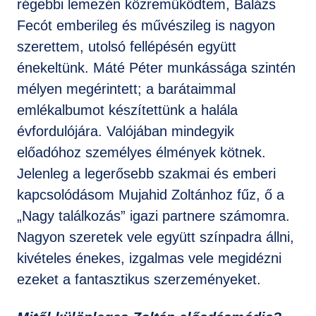
régebbi lemezén közreműködtem, Balázs
Fecót emberileg és művészileg is nagyon
szerettem, utolsó fellépésén együtt
énekeltünk. Máté Péter munkássága szintén
mélyen megérintett; a barátaimmal
emlékalbumot készítettünk a halála
évfordulójára. Valójában mindegyik
előadóhoz személyes élmények kötnek.
Jelenleg a legerősebb szakmai és emberi
kapcsolódásom Mujahid Zoltánhoz fűz, ő a
„Nagy találkozás” igazi partnere számomra.
Nagyon szeretek vele együtt színpadra állni,
kivételes énekes, izgalmas vele megidézni
ezeket a fantasztikus szerzeményeket.